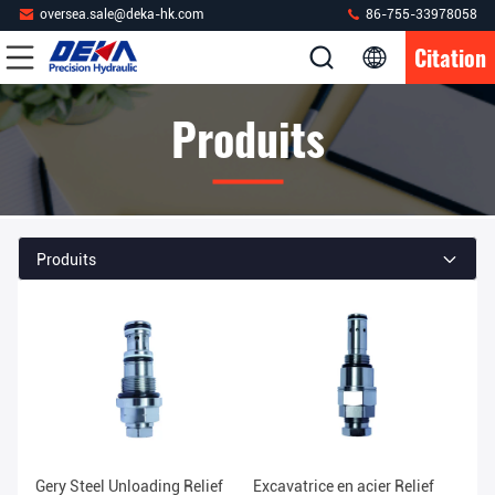
oversea.sale@deka-hk.com
86-755-33978058
Citation
Produits
Produits
Gery Steel Unloading Relief
Excavatrice en acier Relief