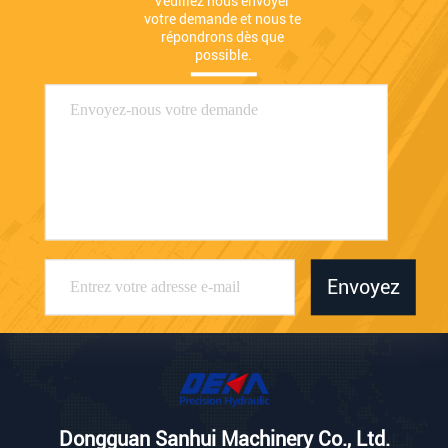
Veuillez nous envoyer 
votre demande et nous te 
répondrons dès que 
possible.
Envoyez
Dongguan Sanhui Machinery Co., Ltd.