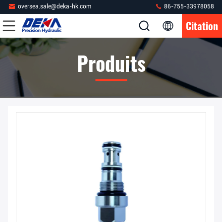
oversea.sale@deka-hk.com
86-755-33978058
Citation
Produits