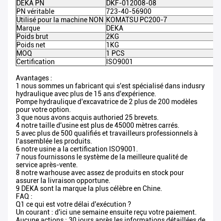
DEKA PN
DKF-012008-08
PN véritable
723-40-56900
Utilisé pour la machine NON
KOMATSU PC200-7
Marque
DEKA
Poids brut
2KG
Poids net
1KG
MOQ
1 PCS
Certification
ISO9001
Avantages :
1 nous sommes un fabricant qui s'est spécialisé dans indusry
hydraulique avec plus de 15 ans d'expérience.
Pompe hydraulique d'excavatrice de 2 plus de 200 modèles
pour votre option.
3 que nous avons acquis authoried 25 brevets.
4 notre taille d'usine est plus de 45000 mètres carrés.
5 avec plus de 500 qualifiés et travailleurs professionnels à
l'assemblée les produits.
6 notre usine a la certification ISO9001.
7 nous fournissons le système de la meilleure qualité de
service après-vente.
8 notre warhouse avec assez de produits en stock pour
assurer la livraison opportune.
9 DEKA sont la marque la plus célèbre en Chine.
FAQ :
Q1 ce qui est votre délai d'exécution ?
Un courant : d'ici une semaine ensuite reçu votre paiement.
Aucune actions : 30 jours après les informations détaillées de