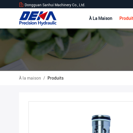
Dongguan Sanhui Machinery Co., Ltd.
À La Maison
Produi
À la maison
/
Produits