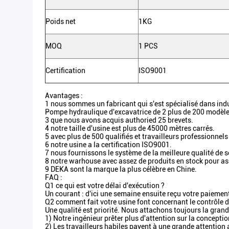
Poids net
1KG
MOQ
1 PCS
Certification
ISO9001
Avantages :
1 nous sommes un fabricant qui s'est spécialisé dans ind
Pompe hydraulique d'excavatrice de 2 plus de 200 modèle
3 que nous avons acquis authoried 25 brevets.
4 notre taille d'usine est plus de 45000 mètres carrés.
5 avec plus de 500 qualifiés et travailleurs professionnels
6 notre usine a la certification ISO9001.
7 nous fournissons le système de la meilleure qualité de s
8 notre warhouse avec assez de produits en stock pour ass
9 DEKA sont la marque la plus célèbre en Chine.
FAQ :
Q1 ce qui est votre délai d'exécution ?
Un courant : d'ici une semaine ensuite reçu votre paiement
Q2 comment fait votre usine font concernant le contrôle d
Une qualité est priorité. Nous attachons toujours la grande
1) Notre ingénieur prêter plus d'attention sur la conceptio
2) Les travailleurs habiles payent à une grande attention