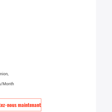
nion,
s/month
tez-nous maintenant