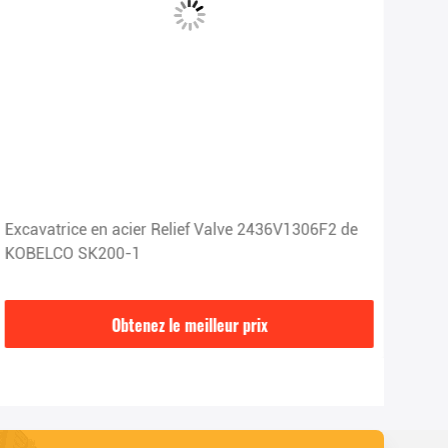
Excavatrice en acier Relief Valve 2436V1306F2 de
Val
KOBELCO SK200-1
aci
Obtenez le meilleur prix