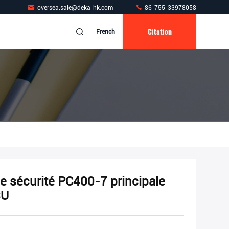
oversea.sale@deka-hk.com
86-755-33978058
Citation
French
 sécurité PC400-7 principale
SU