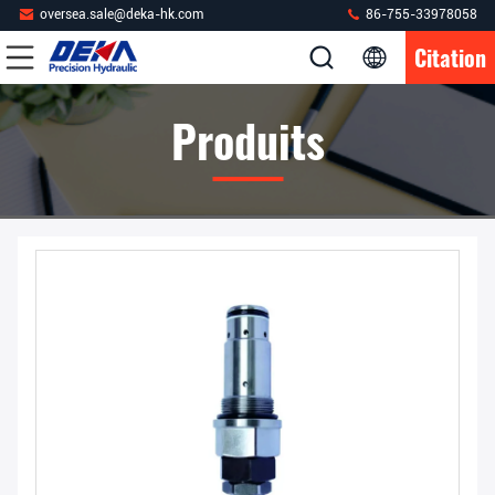
oversea.sale@deka-hk.com
86-755-33978058
Citation
Produits