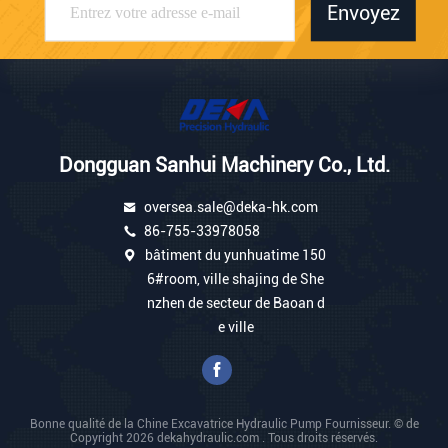
Envoyez
Dongguan Sanhui Machinery Co., Ltd.
oversea.sale@deka-hk.com
86-755-33978058
bâtiment du yunhuatime 150
6#room, ville shajing de She
nzhen de secteur de Baoan d
e ville
Bonne qualité de la Chine Excavatrice Hydraulic Pump Fournisseur. © de
Copyright 2026 dekahydraulic.com . Tous droits réservés.