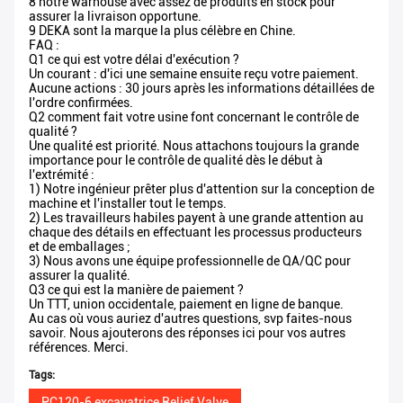
8 notre warhouse avec assez de produits en stock pour
assurer la livraison opportune.
9 DEKA sont la marque la plus célèbre en Chine.
FAQ :
Q1 ce qui est votre délai d'exécution ?
Un courant : d'ici une semaine ensuite reçu votre paiement.
Aucune actions : 30 jours après les informations détaillées de
l'ordre confirmées.
Q2 comment fait votre usine font concernant le contrôle de
qualité ?
Une qualité est priorité. Nous attachons toujours la grande
importance pour le contrôle de qualité dès le début à
l'extrémité :
1) Notre ingénieur prêter plus d'attention sur la conception de
machine et l'installer tout le temps.
2) Les travailleurs habiles payent à une grande attention au
chaque des détails en effectuant les processus producteurs
et de emballages ;
3) Nous avons une équipe professionnelle de QA/QC pour
assurer la qualité.
Q3 ce qui est la manière de paiement ?
Un TTT, union occidentale, paiement en ligne de banque.
Au cas où vous auriez d'autres questions, svp faites-nous
savoir. Nous ajouterons des réponses ici pour vos autres
références. Merci.
Tags:
PC120-6 excavatrice Relief Valve