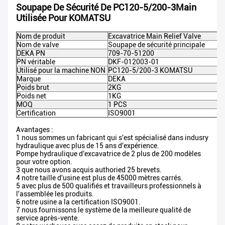
Soupape De Sécurité De PC120-5/200-3Main
Utilisée Pour KOMATSU
Nom de produit
Excavatrice Main Relief Valve
Nom de valve
Soupape de sécurité principale
DEKA PN
709-70-51200
PN véritable
DKF-012003-01
Utilisé pour la machine NON
PC120-5/200-3 KOMATSU
Marque
DEKA
Poids brut
2KG
Poids net
1KG
MOQ
1 PCS
Certification
ISO9001
Avantages :
1 nous sommes un fabricant qui s'est spécialisé dans indusry
hydraulique avec plus de 15 ans d'expérience.
Pompe hydraulique d'excavatrice de 2 plus de 200 modèles
pour votre option.
3 que nous avons acquis authoried 25 brevets.
4 notre taille d'usine est plus de 45000 mètres carrés.
5 avec plus de 500 qualifiés et travailleurs professionnels à
l'assemblée les produits.
6 notre usine a la certification ISO9001.
7 nous fournissons le système de la meilleure qualité de
service après-vente.