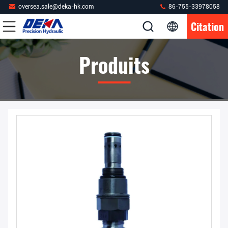
oversea.sale@deka-hk.com
86-755-33978058
Citation
Produits