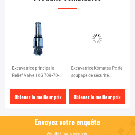
es
Excavatrice principale
Excavatrice Komatsu Pc de
Ex
Relief Valve 1KG 709-70-
soupape de sécurité
Va
7
51401 d'acier de KOMATSU
ISO9001 120 parts de 708-
K
PC200-5
2L-04523
ix
Obtenez le meilleur prix
Obtenez le meilleur prix
O
Envoyez votre enquête
Veuillez nous envoyer 