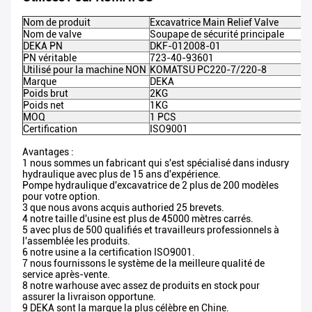
Nom de produit
Excavatrice Main Relief Valve
Nom de valve
Soupape de sécurité principale
DEKA PN
DKF-012008-01
PN véritable
723-40-93601
Utilisé pour la machine NON
KOMATSU PC220-7/220-8
Marque
DEKA
Poids brut
2KG
Poids net
1KG
MOQ
1 PCS
Certification
ISO9001
Avantages :
1 nous sommes un fabricant qui s'est spécialisé dans indusry
hydraulique avec plus de 15 ans d'expérience.
Pompe hydraulique d'excavatrice de 2 plus de 200 modèles
pour votre option.
3 que nous avons acquis authoried 25 brevets.
4 notre taille d'usine est plus de 45000 mètres carrés.
5 avec plus de 500 qualifiés et travailleurs professionnels à
l'assemblée les produits.
6 notre usine a la certification ISO9001.
7 nous fournissons le système de la meilleure qualité de
service après-vente.
8 notre warhouse avec assez de produits en stock pour
assurer la livraison opportune.
9 DEKA sont la marque la plus célèbre en Chine.