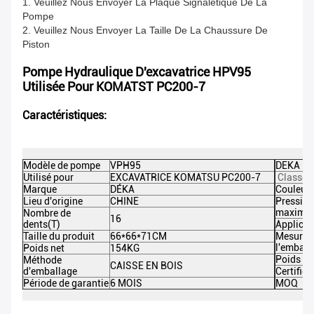
1. Veuillez Nous Envoyer La Plaque Signalétique De La
Pompe
2. Veuillez Nous Envoyer La Taille De La Chaussure De
Piston
Pompe Hydraulique D'excavatrice HPV95
Utilisée Pour KOMATST PC200-7
Caractéristiques:
Modèle de pompe
VPH95
DEKA Pi
Utilisé pour
EXCAVATRICE KOMATSU PC200-7
Classe d
Marque
DÉKA
Couleur
Lieu d'origine
CHINE
Pression
maximal
Nombre de
16
dents(T)
Applicat
Taille du produit
66*66*71CM
Mesure 
l'emball
Poids net
154KG
Poids br
Méthode
CAISSE EN BOIS
d'emballage
Certifica
Période de garantie
6 MOIS
MOQ