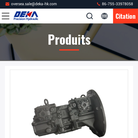
oversea.sale@deka-hk.com
86-755-33978058
Citation
Produits