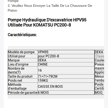
Pompe
2. Veuillez Nous Envoyer La Taille De La Chaussure De
Piston
Pompe Hydraulique D'excavatrice HPV95
Utilisée Pour KOMATSU PC200-8
Caractéristiques:
Modèle de pompe
VPH95
DEKA Pi
Utilisé pour
pour PC200-8
Classe d
Marque
DÉKA
Couleur
Lieu d'origine
CHINE
Pression
maximal
Nombre de
16
dents(T)
Applicat
Taille du produit
71*71*79CM
Mesure 
l'emball
Poids net
159KG
Poids br
Méthode
CAISSE EN BOIS
d'emballage
Certifica
Période de garantie
6 MOIS
MOQ