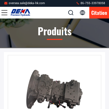
oversea.sale@deka-hk.com
86-755-33978058
Citation
Produits