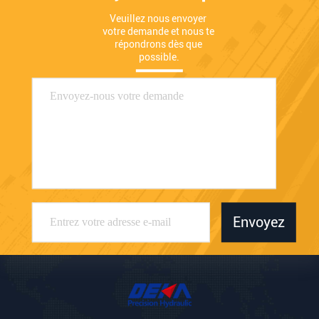
Veuillez nous envoyer 
votre demande et nous te 
répondrons dès que 
possible.
Envoyez