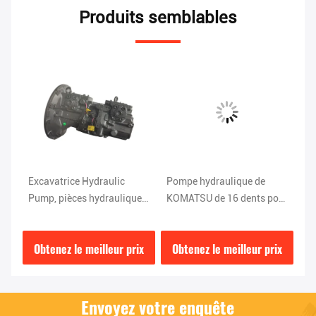
Produits semblables
rey
Excavatrice Hydraulic
Pompe hydraulique de
Po
Pump, pièces hydrauliques
KOMATSU de 16 dents pour
15
0-8
de l'acier 56T PC200-7
l'excavatrice de 41ton
hy
KOMATSU de HPV95
PC200-7
DE
ix
Obtenez le meilleur prix
Obtenez le meilleur prix
O
KOMATSU
K
Envoyez votre enquête