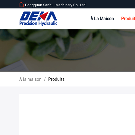
Dongguan Sanhui Machinery Co., Ltd.
À La Maison
Produi
À la maison
/
Produits