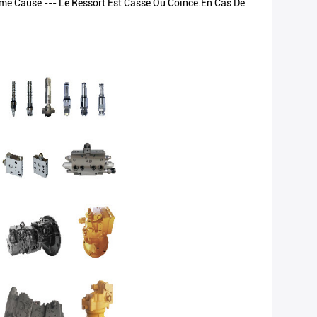
blème Causé --- Le Ressort Est Cassé Ou Coincé.En Cas De