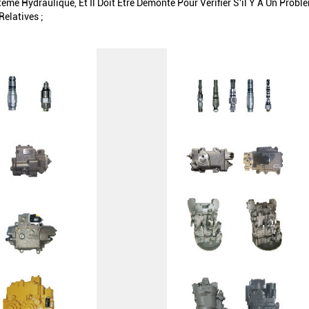
stème Hydraulique, Et Il Doit Être Démonté Pour Vérifier S'il Y A Un Pro
elatives ;