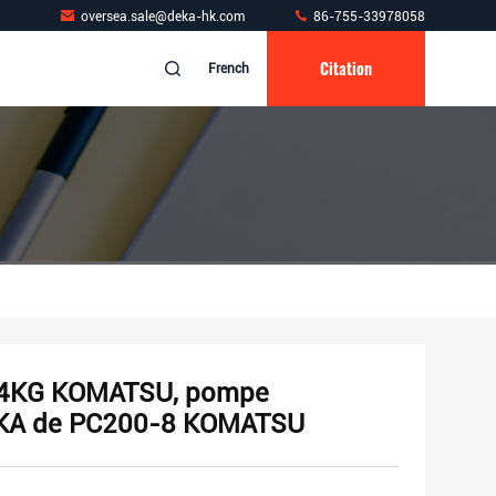
oversea.sale@deka-hk.com
86-755-33978058
Citation
French
54KG KOMATSU, pompe
DEKA de PC200-8 KOMATSU