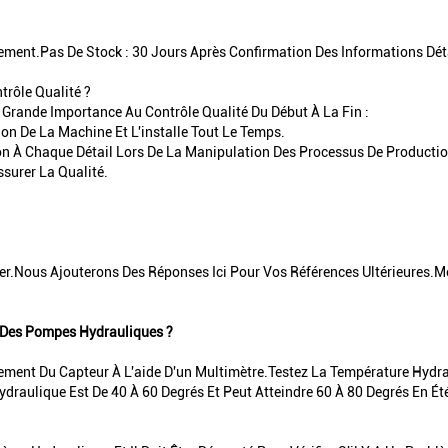
ement.Pas De Stock : 30 Jours Après Confirmation Des Informations Dé
trôle Qualité ?
 Grande Importance Au Contrôle Qualité Du Début À La Fin :
ion De La Machine Et L'installe Tout Le Temps.
ion À Chaque Détail Lors De La Manipulation Des Processus De Productio
surer La Qualité.
er.Nous Ajouterons Des Réponses Ici Pour Vos Références Ultérieures.Me
z Des Pompes Hydrauliques ?
ment Du Capteur À L'aide D'un Multimètre.Testez La Température Hydrauli
draulique Est De 40 À 60 Degrés Et Peut Atteindre 60 À 80 Degrés En É