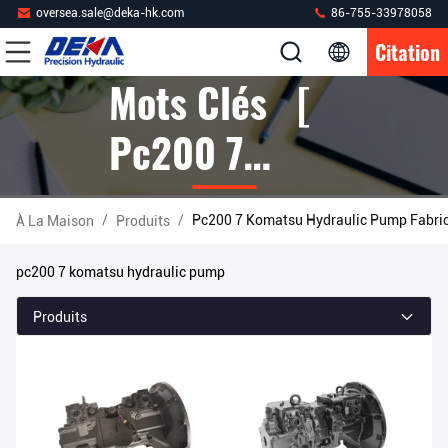
oversea.sale@deka-hk.com
86-755-33978058
Citation
Mots Clés [
Pc200 7
Komatsu
/
/
Pc200 7 Komatsu Hydraulic Pump Fabric
À La Maison
Produits
Hydraulic
pc200 7 komatsu hydraulic pump
Pump ]
Produits
Correspondre
27 Produits