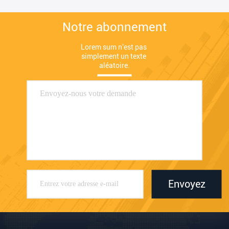
Notre abonnement
Lorem sum n'est pas 
simplement un texte 
aléatoire.
Envoyez