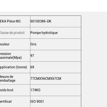
EKA Pièce NO.
60100386-DK
Classe de produit
Pompe hydrolique
ouleur
Gris
ression
97
aximale(Mpa)
pplication (tonne)
69
esure de
77CMX56CMX67CM
'emballage
oids brut
174KG
ertificat
ISO 9001