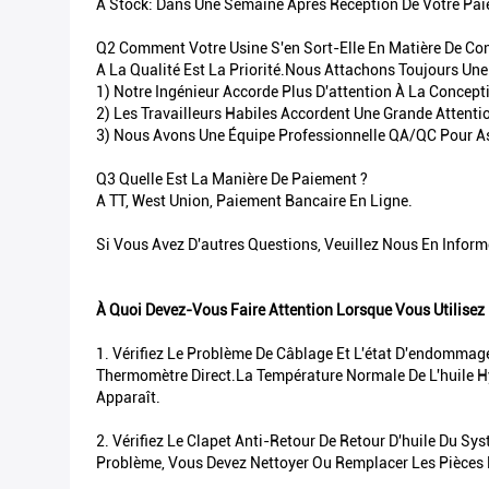
A Stock: Dans Une Semaine Après Réception De Votre Pai
Q2 Comment Votre Usine S'en Sort-Elle En Matière De Con
A La Qualité Est La Priorité.Nous Attachons Toujours Une
1) Notre Ingénieur Accorde Plus D'attention À La Concept
2) Les Travailleurs Habiles Accordent Une Grande Attent
3) Nous Avons Une Équipe Professionnelle QA/QC Pour As
Q3 Quelle Est La Manière De Paiement ?
A TT, West Union, Paiement Bancaire En Ligne.
Si Vous Avez D'autres Questions, Veuillez Nous En Inform
À Quoi Devez-Vous Faire Attention Lorsque Vous Utilise
1. Vérifiez Le Problème De Câblage Et L'état D'endommage
Thermomètre Direct.La Température Normale De L'huile Hy
Apparaît.
2. Vérifiez Le Clapet Anti-Retour De Retour D'huile Du Sy
Problème, Vous Devez Nettoyer Ou Remplacer Les Pièces R