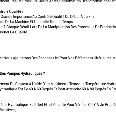
ement.Pas De Stock : 30 Jours Après Confirmation Des Informations Dé
trôle Qualité ?
 Grande Importance Au Contrôle Qualité Du Début À La Fin :
ion De La Machine Et L'installe Tout Le Temps.
ion À Chaque Détail Lors De La Manipulation Des Processus De Productio
surer La Qualité.
er.Nous Ajouterons Des Réponses Ici Pour Vos Références Ultérieures.Me
z Des Pompes Hydrauliques ?
ment Du Capteur À L'aide D'un Multimètre.Testez La Température Hydrauli
draulique Est De 40 À 60 Degrés Et Peut Atteindre 60 À 80 Degrés En É
stème Hydraulique, Et Il Doit Être Démonté Pour Vérifier S'il Y A Un Pro
elatives ;