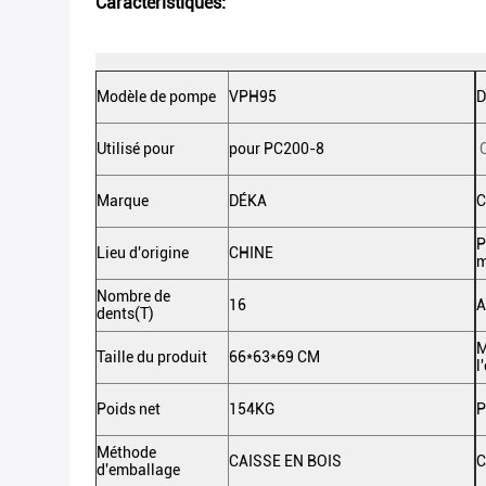
Caractéristiques:
Modèle de pompe
VPH95
D
Utilisé pour
pour PC200-8
Marque
DÉKA
C
P
Lieu d'origine
CHINE
m
Nombre de
16
A
dents(T)
M
Taille du produit
66*63*69 CM
l
Poids net
154KG
P
Méthode
CAISSE EN BOIS
C
d'emballage