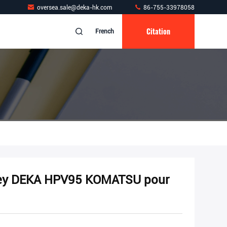
oversea.sale@deka-hk.com
86-755-33978058
Citation
French
rey DEKA HPV95 KOMATSU pour