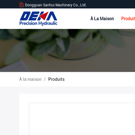
Dongguan Sanhui Machinery Co., Ltd.
À La Maison
Produi
À la maison
/
Produits