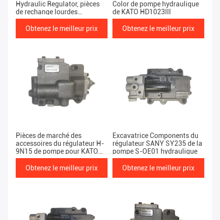
Hydraulic Regulator, pièces
Color de pompe hydraulique
de rechange lourdes
de KATO HD1023III
d'équipement de cm de
contrôle négatif
Obtenez le meilleur prix
Obtenez le meilleur prix
Pièces de marché des
Excavatrice Components du
accessoires du régulateur H-
régulateur SANY SY235 de la
9N15 de pompe pour KATO
pompe S-OE01 hydraulique
HD1430 de machines de
construction
Obtenez le meilleur prix
Obtenez le meilleur prix