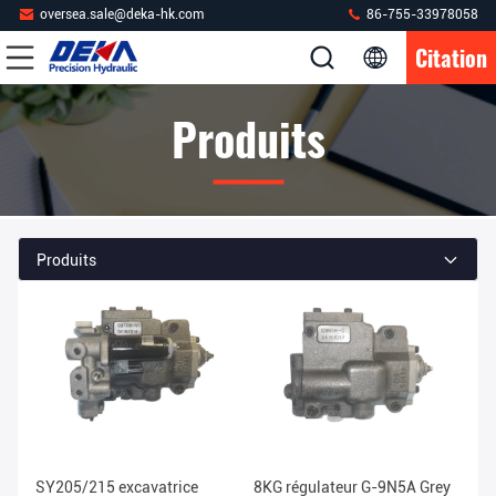
oversea.sale@deka-hk.com
86-755-33978058
Citation
Produits
Produits
SY205/215 excavatrice
8KG régulateur G-9N5A Grey