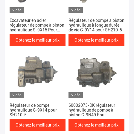
Vidéo
Vidéo
Excavateur en acier
Régulateur de pompe à piston
régulateur de pompe à piston
hydraulique à longue durée
hydraulique S-9X15 Pour
de vie G-9Y14 pour SH210-5
SH290-5
Obtenez le meilleur prix
Obtenez le meilleur prix
Vidéo
Vidéo
Régulateur de pompe
60002073-DK régulateur
hydraulique G-9X14 pour
hydraulique de pompe à
SH210-5
piston G-9N49 Pour
SH200A3
Obtenez le meilleur prix
Obtenez le meilleur prix