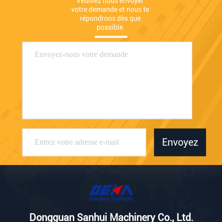
Veuillez nous envoyer 
votre demande et nous te 
répondrons dès que 
possible.
Envoyez
Dongguan Sanhui Machinery Co., Ltd.