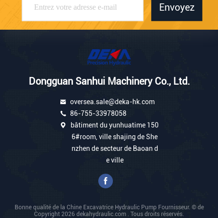
Envoyez
Dongguan Sanhui Machinery Co., Ltd.
oversea.sale@deka-hk.com
86-755-33978058
bâtiment du yunhuatime 150
6#room, ville shajing de She
nzhen de secteur de Baoan d
e ville
Bonne qualité de la Chine Excavatrice Hydraulic Pump Fournisseur. © de
Copyright 2026 dekahydraulic.com . Tous droits réservés.