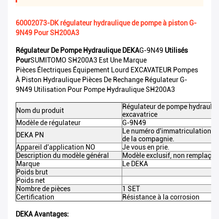
60002073-DK régulateur hydraulique de pompe à piston G-
9N49 Pour SH200A3
Régulateur De Pompe Hydraulique DEKA
G-9N49
Utilisés
Pour
SUMITOMO SH200A3 Est Une Marque
Pièces Électriques Équipement Lourd EXCAVATEUR Pompes
À Piston Hydraulique Pièces De Rechange Régulateur G-
9N49 Utilisation Pour Pompe Hydraulique SH200A3
Régulateur de pompe hydrauliq
Nom du produit
excavatrice
Modèle de régulateur
G-9N49
Le numéro d'immatriculation es
DEKA PN
de la compagnie.
Appareil d'application NO
Je vous en prie.
Description du modèle général
Modèle exclusif, non remplaçab
Marque
Le DEKA
Poids brut
Poids net
Nombre de pièces
1 SET
Certification
Résistance à la corrosion
DEKA Avantages: