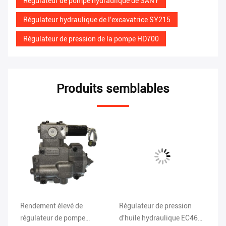
Régulateur de pompe hydraulique de SANY
Régulateur hydraulique de l'excavatrice SY215
Régulateur de pression de la pompe HD700
Produits semblables
Rendement élevé de
Régulateur de pression
Ut
régulateur de pompe
d'huile hydraulique EC460
HD