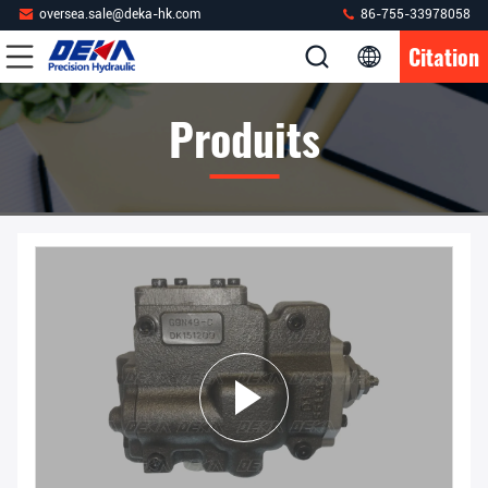
oversea.sale@deka-hk.com
86-755-33978058
Citation
Produits