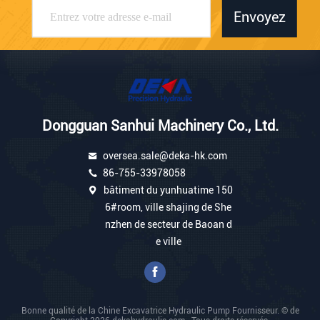
Envoyez
Dongguan Sanhui Machinery Co., Ltd.
oversea.sale@deka-hk.com
86-755-33978058
bâtiment du yunhuatime 150
6#room, ville shajing de She
nzhen de secteur de Baoan d
e ville
Bonne qualité de la Chine Excavatrice Hydraulic Pump Fournisseur. © de