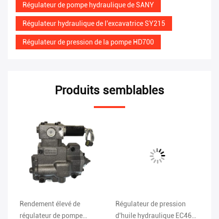
Régulateur de pompe hydraulique de SANY
Régulateur hydraulique de l'excavatrice SY215
Régulateur de pression de la pompe HD700
Produits semblables
Rendement élevé de
Régulateur de pression
Ut
régulateur de pompe
d'huile hydraulique EC460
HD