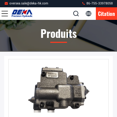
oversea.sale@deka-hk.com
86-755-33978058
Citation
Produits