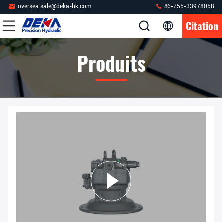
oversea.sale@deka-hk.com
86-755-33978058
Citation
Produits