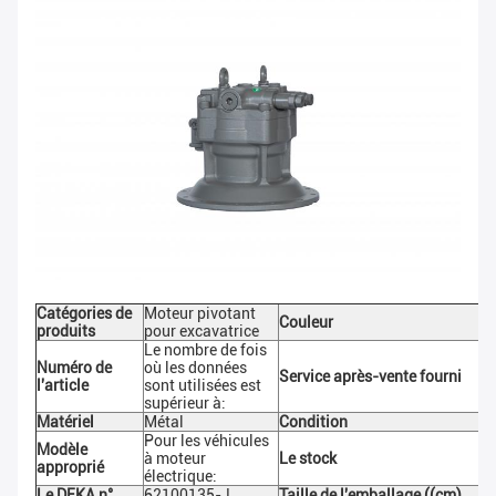
Catégories de
Moteur pivotant
Couleur
produits
pour excavatrice
Le nombre de fois
Numéro de
où les données
Service après-vente fourni
l'article
sont utilisées est
supérieur à:
Matériel
Métal
Condition
Pour les véhicules
Modèle
à moteur
Le stock
approprié
électrique:
Le DEKA n°.
62100135-J
Taille de l'emballage ((cm)