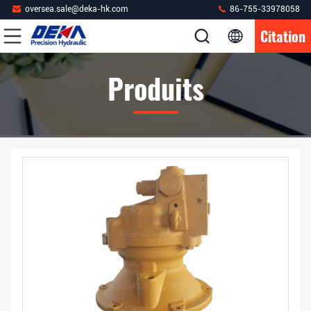
oversea.sale@deka-hk.com
86-755-33978058
Citation
Produits