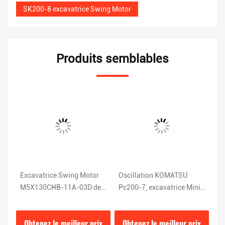
SK200-8 excavatrice Swing Motor
Produits semblables
-
Excavatrice Swing Motor
Oscillation KOMATSU
EC
M5X130CHB-11A-03D de
Pc200-7, excavatrice Mini
no
ur
CAT320C CAT320D
Slew Motor du moteur
M
MB85
D
ix
Obtenez le meilleur prix
Obtenez le meilleur prix
O