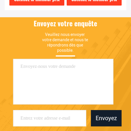
Envoyez votre enquête
Veuillez nous envoyer 
votre demande et nous te 
répondrons dès que 
possible.
Envoyez