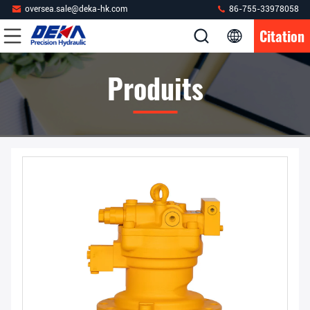
oversea.sale@deka-hk.com
86-755-33978058
Citation
Produits