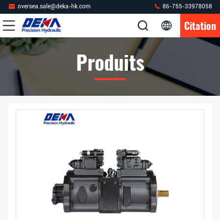
oversea.sale@deka-hk.com
86-755-33978058
Citation
Produits