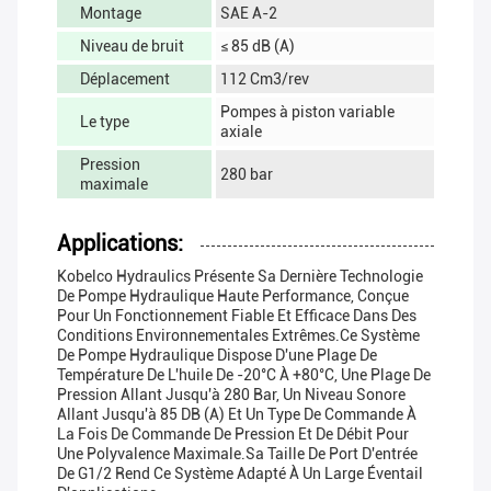
Montage
SAE A-2
Niveau de bruit
≤ 85 dB (A)
Déplacement
112 Cm3/rev
Pompes à piston variable
Le type
axiale
Pression
280 bar
maximale
Applications:
Kobelco Hydraulics Présente Sa Dernière Technologie
De Pompe Hydraulique Haute Performance, Conçue
Pour Un Fonctionnement Fiable Et Efficace Dans Des
Conditions Environnementales Extrêmes.Ce Système
De Pompe Hydraulique Dispose D'une Plage De
Température De L'huile De -20°C À +80°C, Une Plage De
Pression Allant Jusqu'à 280 Bar, Un Niveau Sonore
Allant Jusqu'à 85 DB (A) Et Un Type De Commande À
La Fois De Commande De Pression Et De Débit Pour
Une Polyvalence Maximale.Sa Taille De Port D'entrée
De G1/2 Rend Ce Système Adapté À Un Large Éventail