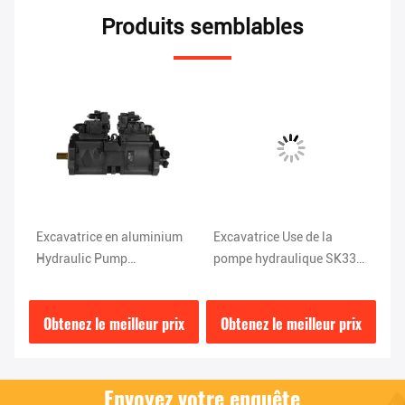
Produits semblables
Excavatrice en aluminium
Excavatrice Use de la
Po
Hydraulic Pump
pompe hydraulique SK330-
pe
K3V112DT-9T1L de Sk200
6E de DEKA K5V140DTP
SK
6 Seat Kobelco
Kobelco
ex
ix
Obtenez le meilleur prix
Obtenez le meilleur prix
O
Envoyez votre enquête