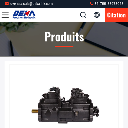
oversea.sale@deka-hk.com
86-755-33978058
Citation
Produits