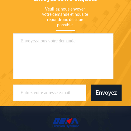
Veuillez nous envoyer 
votre demande et nous te 
répondrons dès que 
possible.
Envoyez