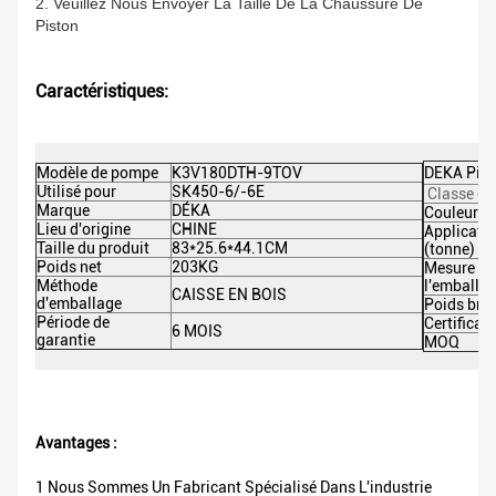
2. Veuillez Nous Envoyer La Taille De La Chaussure De
Piston
Caractéristiques:
Modèle de pompe
K3V180DTH-9TOV
DEKA Pièc
Utilisé pour
SK450-6/-6E
Classe de
Marque
DÉKA
Couleur
Lieu d'origine
CHINE
Applicati
Taille du produit
83*25.6*44.1CM
(tonne)
Poids net
203KG
Mesure de
Méthode
l'emballa
CAISSE EN BOIS
d'emballage
Poids brut
Période de
Certificat
6 MOIS
garantie
MOQ
Avantages :
1 Nous Sommes Un Fabricant Spécialisé Dans L'industrie