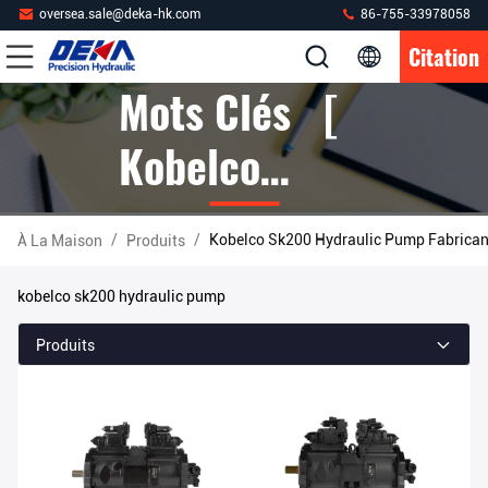
oversea.sale@deka-hk.com
86-755-33978058
Citation
Mots Clés [
Kobelco
Sk200
/
/
Kobelco Sk200 Hydraulic Pump Fabrican
À La Maison
Produits
Hydraulic
kobelco sk200 hydraulic pump
Pump ]
Produits
Correspondre
9 Produits