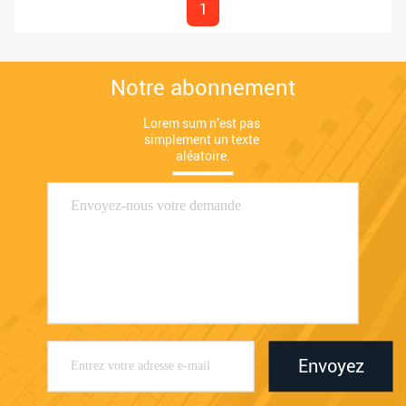
1
Notre abonnement
Lorem sum n'est pas 
simplement un texte 
aléatoire.
Envoyez