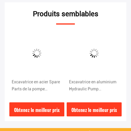
Produits semblables
Excavatrice en acier Spare
Excavatrice en aluminium
Ex
Parts de la pompe
Hydraulic Pump
po
hydraulique SK450-6 de
K3V112DT-9T1L de Sk200
6E
K3V180DTH-9TOV Kobelco
6 Seat Kobelco
Ko
ix
Obtenez le meilleur prix
Obtenez le meilleur prix
O