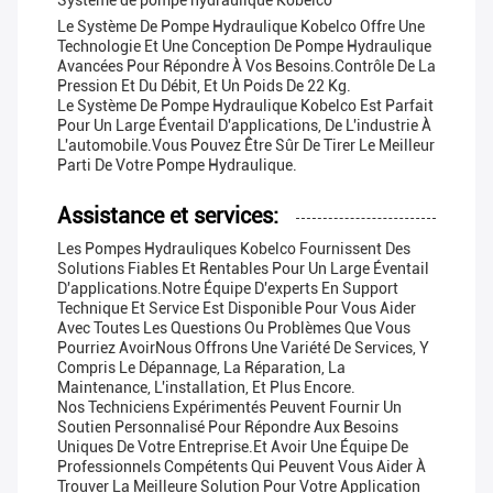
Système de pompe hydraulique Kobelco
Le Système De Pompe Hydraulique Kobelco Offre Une
Technologie Et Une Conception De Pompe Hydraulique
Avancées Pour Répondre À Vos Besoins.contrôle De La
Pression Et Du Débit, Et Un Poids De 22 Kg.
Le Système De Pompe Hydraulique Kobelco Est Parfait
Pour Un Large Éventail D'applications, De L'industrie À
L'automobile.vous Pouvez Être Sûr De Tirer Le Meilleur
Parti De Votre Pompe Hydraulique.
Assistance et services:
Les Pompes Hydrauliques Kobelco Fournissent Des
Solutions Fiables Et Rentables Pour Un Large Éventail
D'applications.Notre Équipe D'experts En Support
Technique Et Service Est Disponible Pour Vous Aider
Avec Toutes Les Questions Ou Problèmes Que Vous
Pourriez AvoirNous Offrons Une Variété De Services, Y
Compris Le Dépannage, La Réparation, La
Maintenance, L'installation, Et Plus Encore.
Nos Techniciens Expérimentés Peuvent Fournir Un
Soutien Personnalisé Pour Répondre Aux Besoins
Uniques De Votre Entreprise.et Avoir Une Équipe De
Professionnels Compétents Qui Peuvent Vous Aider À
Trouver La Meilleure Solution Pour Votre Application