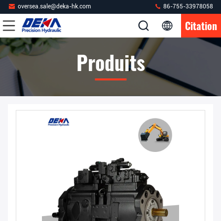
oversea.sale@deka-hk.com
86-755-33978058
Citation
Produits