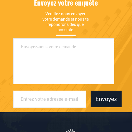
Envoyez votre enquête
Veuillez nous envoyer 
votre demande et nous te 
répondrons dès que 
possible.
Envoyez