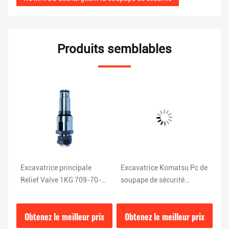
Produits semblables
es
Excavatrice principale
Excavatrice Komatsu Pc de
Ex
Relief Valve 1KG 709-70-
soupape de sécurité
Va
7
51401 d'acier de KOMATSU
ISO9001 120 parts de 708-
K
PC200-5
2L-04523
ix
Obtenez le meilleur prix
Obtenez le meilleur prix
O