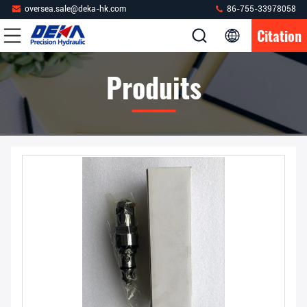
oversea.sale@deka-hk.com
86-755-33978058
Citation
Produits