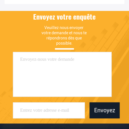
Envoyez votre enquête
Veuillez nous envoyer 
votre demande et nous te 
répondrons dès que 
possible.
Envoyez