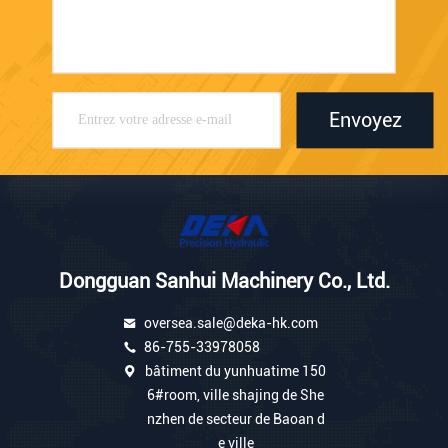
Envoyez
Dongguan Sanhui Machinery Co., Ltd.
oversea.sale@deka-hk.com
86-755-33978058
bâtiment du yunhuatime 150
6#room, ville shajing de She
nzhen de secteur de Baoan d
e ville