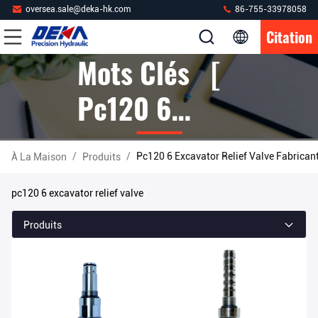
oversea.sale@deka-hk.com
86-755-33978058
Citation
Mots Clés [
Pc120 6
Excavator
/
/
Pc120 6 Excavator Relief Valve Fabrican
À La Maison
Produits
Relief Valve ]
pc120 6 excavator relief valve
Correspondre
Produits
7 Produits