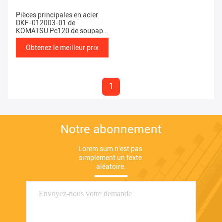
Pièces principales en acier
DKF-012003-01 de
KOMATSU Pc120 de soupape
de sécurité
Obtenez le meilleur prix
1
Notre abonnement
Lorem sum n'est pas 
simplement un texte 
aléatoire.