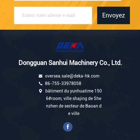
Envoyez
Dongguan Sanhui Machinery Co., Ltd.
oversea.sale@deka-hk.com
86-755-33978058
bâtiment du yunhuatime 150
6#room, ville shajing de She
nzhen de secteur de Baoan d
e ville