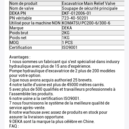
Nom de produit
Excavatrice Main Relief Valve
Nom de valve
Soupape de sécurité principale
DEKA PN
DKF-012006-01
PN véritable
723-40-50201
Utilisé pour la machine NON
KOMATSU PC200-6/300-6
Marque
DEKA
Poids brut
2KG
Poids net
1KG
MOQ
1 PCS
Certification
ISO9001
Avantages :
1 nous sommes un fabricant qui s'est spécialisé dans indusry
hydraulique avec plus de 15 ans d'expérience.
Pompe hydraulique d'excavatrice de 2 plus de 200 modèles
pour votre option.
3 que nous avons acquis authoried 25 brevets.
4 notre taille d'usine est plus de 45000 mètres carrés.
5 avec plus de 500 qualifiés et travailleurs professionnels à
l'assemblée les produits.
6 notre usine a la certification ISO9001.
7 nous fournissons le système de la meilleure qualité de
service après-vente.
8 notre warhouse avec assez de produits en stock pour
assurer la livraison opportune.
9 DEKA sont la marque la plus célèbre en Chine.
FAQ :