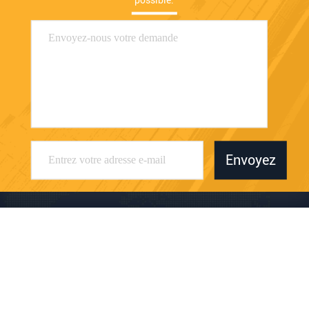
possible.
Envoyez
Dongguan Sanhui Machinery Co., Ltd.
oversea.sale@deka-hk.com