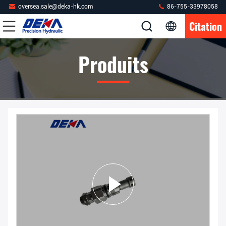
oversea.sale@deka-hk.com
86-755-33978058
Citation
Produits