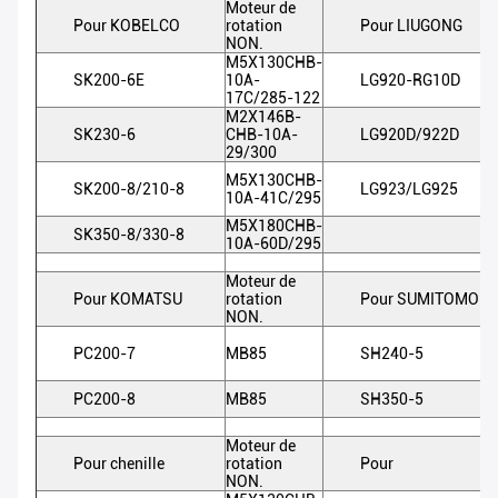
Moteur de
Pour KOBELCO
rotation
Pour LIUGONG
NON.
M5X130CHB-
SK200-6E
10A-
LG920-RG10D
17C/285-122
M2X146B-
SK230-6
CHB-10A-
LG920D/922D
29/300
M5X130CHB-
SK200-8/210-8
LG923/LG925
10A-41C/295
M5X180CHB-
SK350-8/330-8
10A-60D/295
Moteur de
Pour KOMATSU
rotation
Pour SUMITOMO
NON.
PC200-7
MB85
SH240-5
PC200-8
MB85
SH350-5
Moteur de
Pour chenille
rotation
Pour
NON.