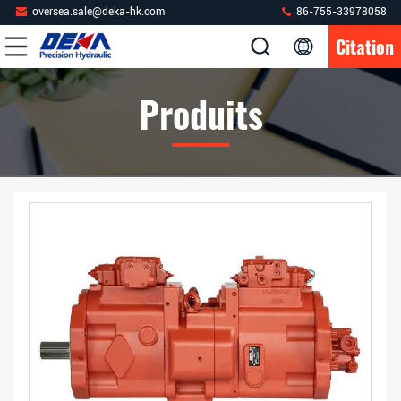
oversea.sale@deka-hk.com
86-755-33978058
Citation
Produits