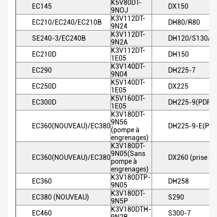
K5V80DT-
EC145
DX150
9NOJ
K3V112DT-
EC210/EC240/EC210B
DH80/R80
9N24
K3V112DT-
SE240-3/EC240B
DH120/S130/1
9N2A
K3V112DT-
EC210D
DH150
1E05
K3V140DT-
EC290
DH225-7
9N04
K5V140DT-
EC250D
DX225
1E05
K5V160DT-
EC300D
DH225-9(PDF)
1E05
K3V180DT-
9N56
EC360(NOUVEAU)/EC380
DH225-9-E(PDF
(pompe à
engrenages)
K3V180DT-
9N05(Sans
EC360(NOUVEAU)/EC380
DX260 (prise de
pompe à
engrenages)
K3V180DTP-
EC360
DH258
9N05
K3V180DT-
EC380 (NOUVEAU)
S290
9N5P
K3V180DTH-
EC460
S300-7