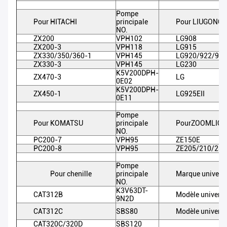
Pompe
Pour HITACHI
principale
Pour LIUGONG
NO.
ZX200
VPH102
LG908
ZX200-3
VPH118
LG915
ZX330/350/360-1
VPH145
LG920/922/923
ZX330-3
VPH145
LG230
K5V200DPH-
ZX470-3
LG
0E02
K5V200DPH-
ZX450-1
LG925EII
0E11
Pompe
Pour KOMATSU
principale
PourZOOMLIO
NO.
PC200-7
VPH95
ZE150E
PC200-8
VPH95
ZE205/210/230
Pompe
Pour chenille
principale
Marque universe
NO.
K3V63DT-
CAT312B
Modèle universe
9N2D
CAT312C
SBS80
Modèle universe
CAT320C/320D
SBS120