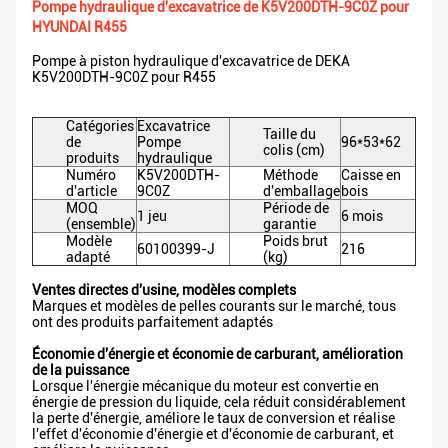
Pompe hydraulique d'excavatrice de K5V200DTH-9C0Z pour
HYUNDAI R455
Pompe à piston hydraulique d'excavatrice de DEKA
K5V200DTH-9C0Z pour R455
Catégories
Excavatrice
Taille du
de
Pompe
96*53*62
colis (cm)
produits
hydraulique
Numéro
K5V200DTH-
Méthode
Caisse en
d'article
9C0Z
d'emballage
bois
MOQ
Période de
1 jeu
6 mois
(ensemble)
garantie
Modèle
Poids brut
60100399-J
216
adapté
(kg)
Ventes directes d'usine, modèles complets
Marques et modèles de pelles courants sur le marché, tous
ont des produits parfaitement adaptés
Économie d'énergie et économie de carburant, amélioration
de la puissance
Lorsque l'énergie mécanique du moteur est convertie en
énergie de pression du liquide, cela réduit considérablement
la perte d'énergie, améliore le taux de conversion et réalise
l'effet d'économie d'énergie et d'économie de carburant, et