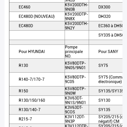
9N2B
K5V200DTH-
EC460
DX300
9N0B
K5V200DTP-
EC480D (NOUVEAU)
DH320
9N8X
K5V200DTH-
EC480D
EC360 à DH500
9N2Y
SY335 à DH500
Pompe
Pour HYUNDAI
principale
Pour SANY
NO.
K5V80DTP-
R130
SY75
9N05/9N01
K5V80DTP-
SY75 (Comman
R140-7/170-7
9C05
électronique)
K5V80DTP-
R150
SY135/SY135-5
9N0W
K3V63DT-
R130/150/160
SY130
9N1S/9N01
K3V63DT-
R130/140-7
SY135
9COS
K3V112DT-
SY205/215 (con
R215-7
9N3P
négatif) CM
K3V112DTP-
SY205/215 (con