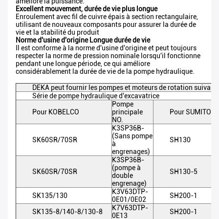
améliore la puissance.
Excellent mouvement, durée de vie plus longue
Enroulement avec fil de cuivre épais à section rectangulaire,
utilisant de nouveaux composants pour assurer la durée de
vie et la stabilité du produit
Norme d'usine d'origine Longue durée de vie
Il est conforme à la norme d'usine d'origine et peut toujours
respecter la norme de pression nominale lorsqu'il fonctionne
pendant une longue période, ce qui améliore
considérablement la durée de vie de la pompe hydraulique.
DEKA peut fournir les pompes et moteurs de rotation suivants
Série de pompe hydraulique d'excavatrice
Pompe
Pour KOBELCO
principale
Pour SUMITOM
NO.
K3SP36B-
(Sans pompe
SK60SR/70SR
SH130
à
engrenages)
K3SP36B-
(pompe à
SK60SR/70SR
SH130-5
double
engrenage)
K3V63DTP-
SK135/130
SH200-1
0E01/0E02
K7V63DTP-
SK135-8/140-8/130-8
SH200-1
0E13