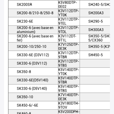
K5V80DTP-
SK200SR
SH240-5/SH20
0E02
K3V112DTP-
SK200-8/210-8/250-8
SH200A3
YT0K
K3V112DTP-
SK230-6E
SH290-5
9TEL
SK200-6 (avec base en
K3V112DTP-
SH300A3
aluminium)
9TDL
SK200-6 (avec base en
K3V112DT-
SH350-5/SH30
fer)
9T1L
5/CX360
K7V125DTP-
SK200-10/250-10
SH350-5 (K3V1
0E3K
K3V112DTP-
SK330-6E (D3V112)
SH450-5
9TBR
K3V112DTP-
SK330-6 (D3V112)
9TBS
K5V140DTP-
SK350-8
YT0K
K5V140DTP-
SK330-6E(D5V140)
9TBR
K5V140DTP-
SK330-6 (D5V140)
9TBS
K7V140DTP-
SK350-10
0E3K
K3V180DTH-
SK450-6/-6E
9TOV
K5V200DPH-
SK460-8