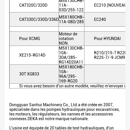
M5X130CHB-
CAT320C/320D
11A-
EC210 (NOUVEAU)
03D/255-122
M5X180CHB-
CAT330C/330D/336D
EC240
11A-08D/285
Moteur de
Pour XCMG
rotation
Pour HYUNDAI
NON.
M5X130CHB-
10A-
R210/215-7 R220-
XE215-RG14D
3DA/285-
R225-7/-9 JCM921
RG14D20A11
M5X180CHB-
10A-
30T XG833
96A/295-
169-RG20
Si vous avez besoin d'un autre modèle, veuillez m'envoyer u
Dongguan Sanhui Machinery Co., Ltd.a été créée en 2007,
spécialisée dans les pompes hydrauliques pour excavatrices,
les moteurs, les régulateurs, les vannes et les accessoires
connexes.DEKA est notre marque nationale.
L'usine est équipée de 20 tables de test hydrauliques, d'un