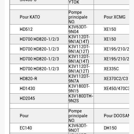
YTOK
Pompe
Pour KATO
principale
Pour XCMG
NO.
K3V63DT-
HD512
XE150
9N04
K3V112DT-
HD700 HD820-1/2/3
XE150
9N1A(14T)
K3V112DT-
HD700 HD820-1/2/3
XE195/210/215
9N1A(12T)
K3V112DT-
HD700 HD820-1/2/3
XE195/210/215
9N1A(14T)
K3V112DT-
HD700 HD820-1/2/3
XE335C
9N1A(12T)
K3V112DT-
HD820-R
XE370C2/C3
9N7A
K3V180DT-
HD1430
XE450/470C3/
9N15
K3V180DTH-
HD2045
9N2S
Pompe
Pour
principale
Pour DOOSAN
NO.
K3V63DT-
EC140
DH150
9NOT