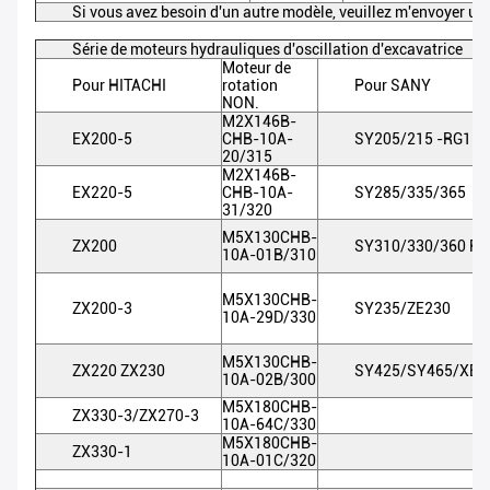
Si vous avez besoin d'un autre modèle, veuillez m'envoyer u
Série de moteurs hydrauliques d'oscillation d'excavatrice
Moteur de
Pour HITACHI
rotation
Pour SANY
NON.
M2X146B-
EX200-5
CHB-10A-
SY205/215 -RG11D
20/315
M2X146B-
EX220-5
CHB-10A-
SY285/335/365
31/320
M5X130CHB-
ZX200
SY310/330/360 R
10A-01B/310
M5X130CHB-
ZX200-3
SY235/ZE230
10A-29D/330
M5X130CHB-
ZX220 ZX230
SY425/SY465/XE4
10A-02B/300
M5X180CHB-
ZX330-3/ZX270-3
10A-64C/330
M5X180CHB-
ZX330-1
10A-01C/320