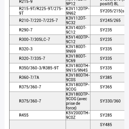
R215-9
9P12
positif) 8L
R215-9T/R225-9T/275-
K3V112DTP-
SY205/215(six 
9T
9N62
K3V112DT-
R210-7/220-7/225-7
SY245/265
9C32
K3V140DT-
R290-7
SY235
9C12
K5V140DTP-
R300-7/305LC-7
SY235
9C12
K3V180DT-
R320-3
SY335
9N69
K3V180DT-
R320-7/335-7
SY335
9C69
K3V180DTH-
R350/360-3/R385-9T
SY335
9N1S/9N4S
K3V180DTH-
R360-7/7A
SY385
9C0S
K3V180DTP-
R375/360-7
SY365
9COG
K3V180DTP-
9COG (avec
R375/360-7
SY330/360
prise de
force)
K5V200DTH-
R455
SY285
9C0Z
SY485