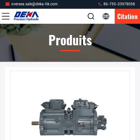
oversea.sale@deka-hk.com
86-755-33978058
Citation
Produits