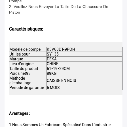
Pompe
2. Veuillez Nous Envoyer La Taille De La Chaussure De
Piston
Caractéristiques:
Modèle de pompe
K3V63DT-9POH
DE
Utilisé pour
SY135
C
Marque
DÉKA
Co
Lieu d'origine
CHINE
Ap
Taille du produit
61*19*29CM
Me
l'
Poids net93
89KG
Po
Méthode
CAISSE EN BOIS
d'emballage
Ce
Période de garantie
6 MOIS
M
Avantages :
1 Nous Sommes Un Fabricant Spécialisé Dans L'industrie