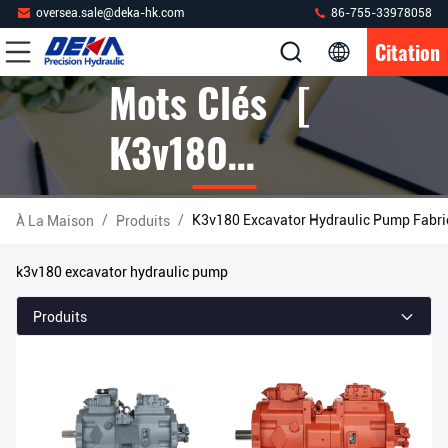
oversea.sale@deka-hk.com
86-755-33978058
Citation
Mots Clés [
K3v180
Excavator
/
/
K3v180 Excavator Hydraulic Pump Fabri
À La Maison
Produits
Hydraulic
k3v180 excavator hydraulic pump
Pump ]
Produits
Correspondre
5 Produits