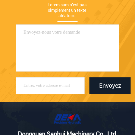
Lorem sum n'est pas 
simplement un texte 
aléatoire.
Envoyez
Dongguan Sanhui Machinery Co., Ltd.