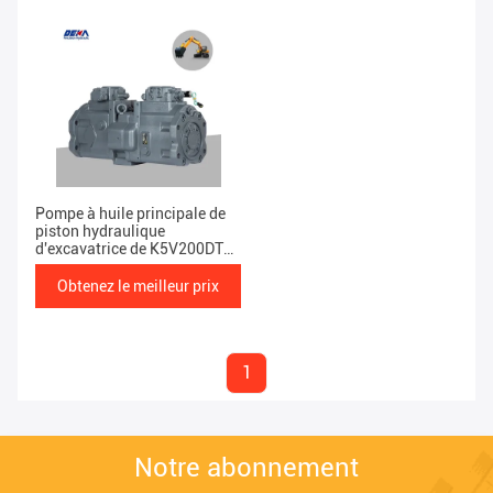
Pompe à huile principale de
piston hydraulique
d'excavatrice de K5V200DTH-
9N2Y pour EC480D
Obtenez le meilleur prix
1
Notre abonnement