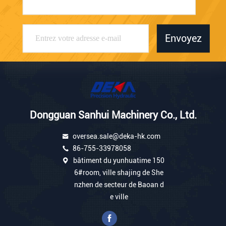
Envoyez
Dongguan Sanhui Machinery Co., Ltd.
oversea.sale@deka-hk.com
86-755-33978058
bâtiment du yunhuatime 150
6#room, ville shajing de She
nzhen de secteur de Baoan d
e ville