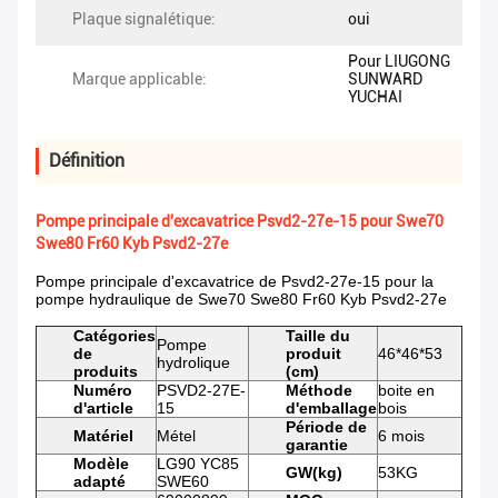
Plaque signalétique:
oui
Pour LIUGONG
Marque applicable:
SUNWARD
YUCHAI
Définition
Pompe principale d'excavatrice Psvd2-27e-15 pour Swe70
Swe80 Fr60 Kyb Psvd2-27e
Pompe principale d'excavatrice de Psvd2-27e-15 pour la
pompe hydraulique de Swe70 Swe80 Fr60 Kyb Psvd2-27e
Catégories
Taille du
Pompe
de
produit
46*46*53
hydrolique
produits
(cm)
Numéro
PSVD2-27E-
Méthode
boite en
d'article
15
d'emballage
bois
Période de
Matériel
Métel
6 mois
garantie
Modèle
LG90 YC85
GW(kg)
53KG
adapté
SWE60