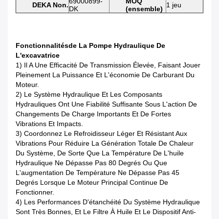
69000899-
MOQ
DEKA Non.
1 jeu
DK
(ensemble)
Fonctionnalités
De La Pompe Hydraulique De
L'excavatrice
1) Il A Une Efficacité De Transmission Élevée, Faisant Jouer
Pleinement La Puissance Et L'économie De Carburant Du
Moteur.
2) Le Système Hydraulique Et Les Composants
Hydrauliques Ont Une Fiabilité Suffisante Sous L'action De
Changements De Charge Importants Et De Fortes
Vibrations Et Impacts.
3) Coordonnez Le Refroidisseur Léger Et Résistant Aux
Vibrations Pour Réduire La Génération Totale De Chaleur
Du Système, De Sorte Que La Température De L'huile
Hydraulique Ne Dépasse Pas 80 Degrés Ou Que
L'augmentation De Température Ne Dépasse Pas 45
Degrés Lorsque Le Moteur Principal Continue De
Fonctionner.
4) Les Performances D'étanchéité Du Système Hydraulique
Sont Très Bonnes, Et Le Filtre À Huile Et Le Dispositif Anti-