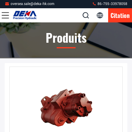
oversea.sale@deka-hk.com
86-755-33978058
Citation
Produits