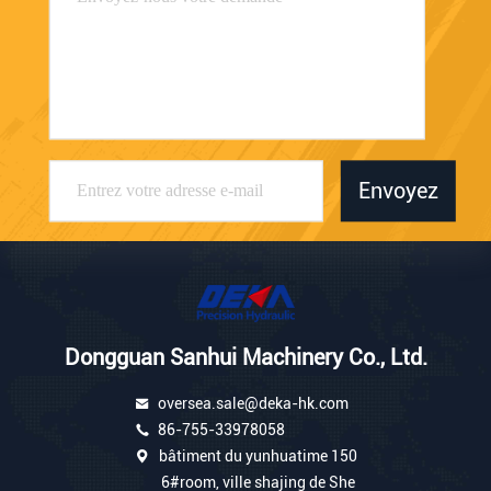
Envoyez
Dongguan Sanhui Machinery Co., Ltd.
oversea.sale@deka-hk.com
86-755-33978058
bâtiment du yunhuatime 150
6#room, ville shajing de She