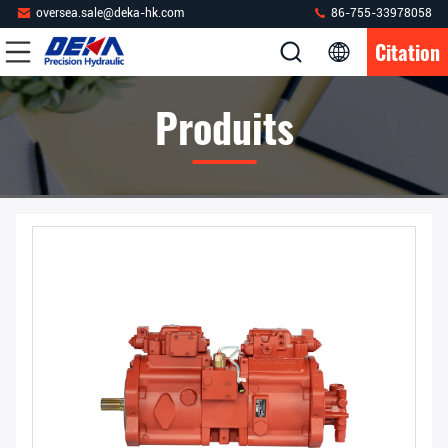
oversea.sale@deka-hk.com
86-755-33978058
Citation
Produits