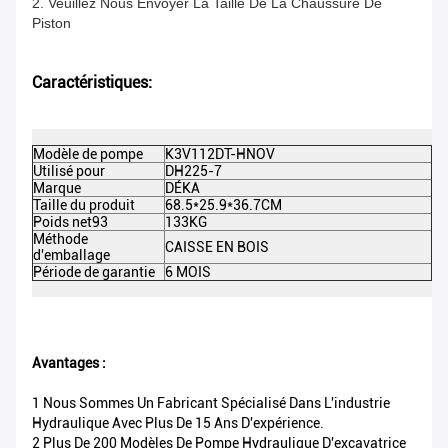
2. Veuillez Nous Envoyer La Taille De La Chaussure De
Piston
Caractéristiques:
Modèle de pompe
K3V112DT-HNOV
DE
Utilisé pour
DH225-7
C
Marque
DÉKA
Co
Taille du produit
68.5*25.9*36.7CM
Me
l'
Poids net93
133KG
Po
Méthode
CAISSE EN BOIS
d'emballage
Ce
Période de garantie
6 MOIS
M
Avantages :
1 Nous Sommes Un Fabricant Spécialisé Dans L'industrie
Hydraulique Avec Plus De 15 Ans D'expérience.
2 Plus De 200 Modèles De Pompe Hydraulique D'excavatrice