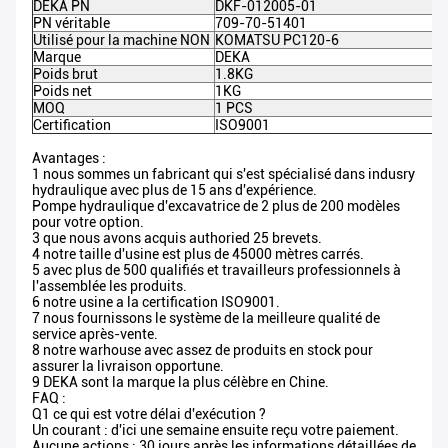
DEKA PN
DKF-012005-01
PN véritable
709-70-51401
Utilisé pour la machine NON
KOMATSU PC120-6
Marque
DEKA
Poids brut
1.8KG
Poids net
1KG
MOQ
1 PCS
Certification
ISO9001
Avantages :
1 nous sommes un fabricant qui s'est spécialisé dans indusry
hydraulique avec plus de 15 ans d'expérience.
Pompe hydraulique d'excavatrice de 2 plus de 200 modèles
pour votre option.
3 que nous avons acquis authoried 25 brevets.
4 notre taille d'usine est plus de 45000 mètres carrés.
5 avec plus de 500 qualifiés et travailleurs professionnels à
l'assemblée les produits.
6 notre usine a la certification ISO9001.
7 nous fournissons le système de la meilleure qualité de
service après-vente.
8 notre warhouse avec assez de produits en stock pour
assurer la livraison opportune.
9 DEKA sont la marque la plus célèbre en Chine.
FAQ :
Q1 ce qui est votre délai d'exécution ?
Un courant : d'ici une semaine ensuite reçu votre paiement.
Aucune actions : 30 jours après les informations détaillées de