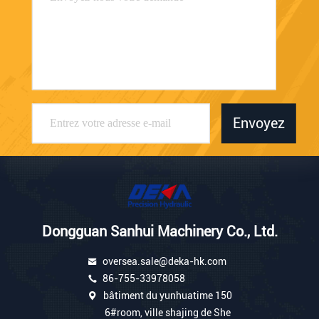
Envoyez
Dongguan Sanhui Machinery Co., Ltd.
oversea.sale@deka-hk.com
86-755-33978058
bâtiment du yunhuatime 150
6#room, ville shajing de She