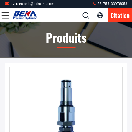
oversea.sale@deka-hk.com
86-755-33978058
Citation
Produits