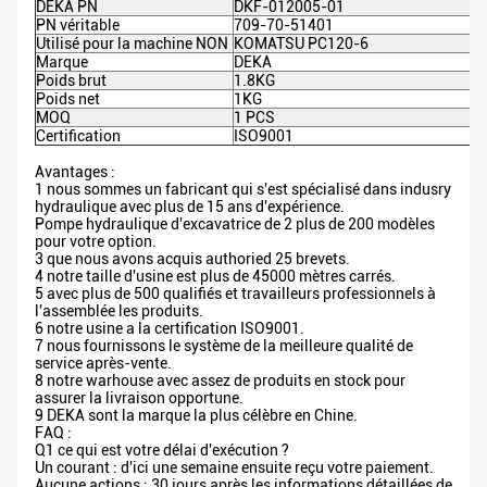
DEKA PN
DKF-012005-01
PN véritable
709-70-51401
Utilisé pour la machine NON
KOMATSU PC120-6
Marque
DEKA
Poids brut
1.8KG
Poids net
1KG
MOQ
1 PCS
Certification
ISO9001
Avantages :
1 nous sommes un fabricant qui s'est spécialisé dans indusry
hydraulique avec plus de 15 ans d'expérience.
Pompe hydraulique d'excavatrice de 2 plus de 200 modèles
pour votre option.
3 que nous avons acquis authoried 25 brevets.
4 notre taille d'usine est plus de 45000 mètres carrés.
5 avec plus de 500 qualifiés et travailleurs professionnels à
l'assemblée les produits.
6 notre usine a la certification ISO9001.
7 nous fournissons le système de la meilleure qualité de
service après-vente.
8 notre warhouse avec assez de produits en stock pour
assurer la livraison opportune.
9 DEKA sont la marque la plus célèbre en Chine.
FAQ :
Q1 ce qui est votre délai d'exécution ?
Un courant : d'ici une semaine ensuite reçu votre paiement.
Aucune actions : 30 jours après les informations détaillées de