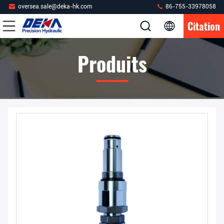
oversea.sale@deka-hk.com
86-755-33978058
Citation
Produits