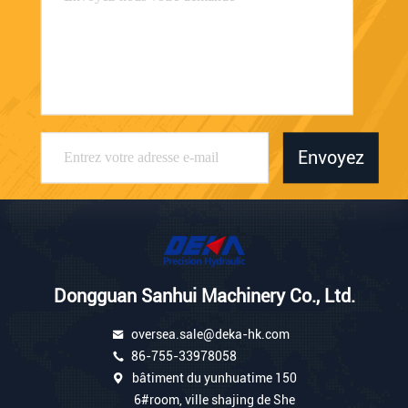
Envoyez
Dongguan Sanhui Machinery Co., Ltd.
oversea.sale@deka-hk.com
86-755-33978058
bâtiment du yunhuatime 150
6#room, ville shajing de She