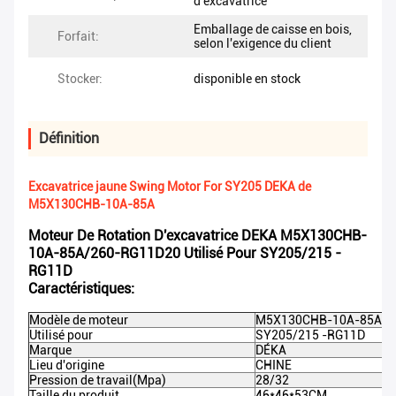
d'excavatrice
Emballage de caisse en bois,
Forfait:
selon l'exigence du client
Stocker:
disponible en stock
Définition
Excavatrice jaune Swing Motor For SY205 DEKA de
M5X130CHB-10A-85A
Moteur De Rotation D'excavatrice DEKA M5X130CHB-
10A-85A/260-RG11D20 Utilisé Pour SY205/215 -
RG11D
Caractéristiques:
Modèle de moteur
M5X130CHB-10A-85A/2
Utilisé pour
SY205/215 -RG11D
Marque
DÉKA
Lieu d'origine
CHINE
Pression de travail(Mpa)
28/32
Taille du produit
46*46*53CM