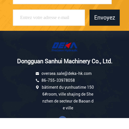
Envoyez
Dongguan Sanhui Machinery Co., Ltd.
oversea.sale@deka-hk.com
86-755-33978058
bâtiment du yunhuatime 150
6#room, ville shajing de She
nzhen de secteur de Baoan d
e ville