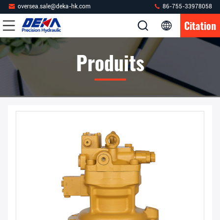
oversea.sale@deka-hk.com
86-755-33978058
Citation
Produits