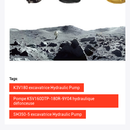
Tags:
K3V180 excavatrice Hydraulic Pump
Pompe K5V160DTP-180R-9Y04 hydraulique
défonceuse
SH350-5 excavatrice Hydraulic Pump