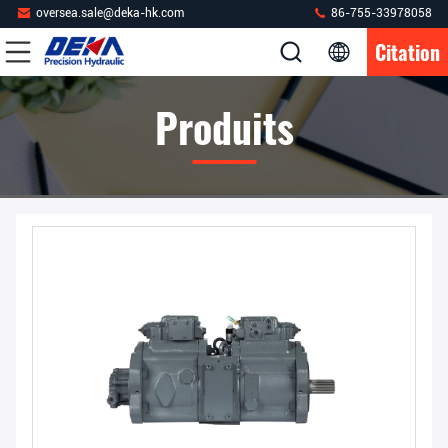
oversea.sale@deka-hk.com
86-755-33978058
Citation
Produits