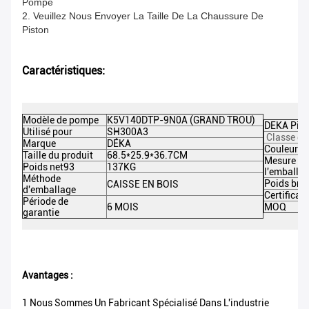
Pompe
2. Veuillez Nous Envoyer La Taille De La Chaussure De
Piston
Caractéristiques:
Modèle de pompe
K5V140DTP-9N0A (GRAND TROU)
DEKA Pièc
Utilisé pour
SH300A3
Classe de
Marque
DÉKA
Couleur
Taille du produit
68.5*25.9*36.7CM
Mesure de
Poids net93
137KG
l'emballa
Méthode
Poids brut
CAISSE EN BOIS
d'emballage
Certificat
Période de
6 MOIS
MOQ
garantie
Avantages :
1 Nous Sommes Un Fabricant Spécialisé Dans L'industrie