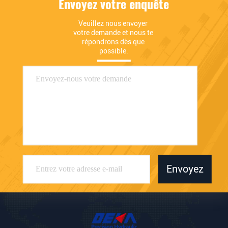
Envoyez votre enquête
Veuillez nous envoyer 
votre demande et nous te 
répondrons dès que 
possible.
Envoyez