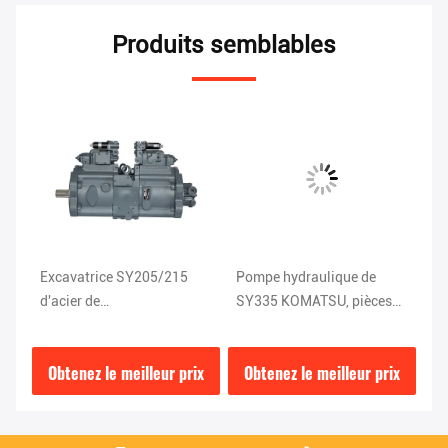
Produits semblables
Excavatrice SY205/215
Pompe hydraulique de
Ex
d'acier de
SY335 KOMATSU, pièces
Hy
68.5*25.9*36.7CM
hydrauliques d'excavatrice
XE
Hydraulic Pump ISO9001
de DEKA K5V200DTH-
9
ix
Obtenez le meilleur prix
Obtenez le meilleur prix
O
9N1H