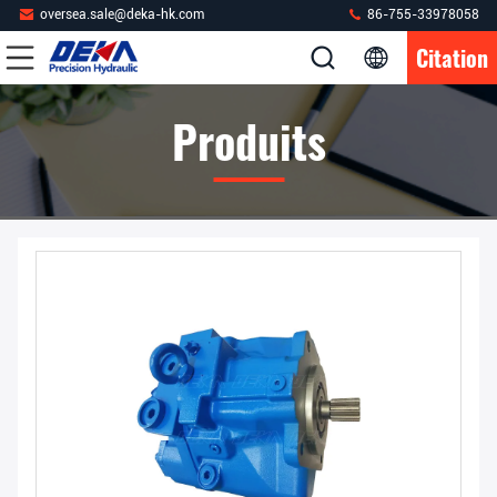
oversea.sale@deka-hk.com
86-755-33978058
Citation
Produits