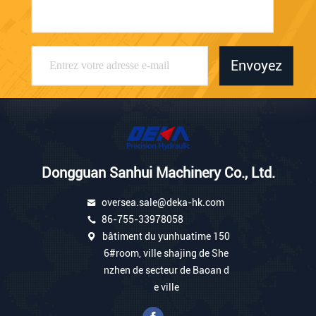
Envoyez
Dongguan Sanhui Machinery Co., Ltd.
oversea.sale@deka-hk.com
86-755-33978058
bâtiment du yunhuatime 150
6#room, ville shajing de She
nzhen de secteur de Baoan d
e ville