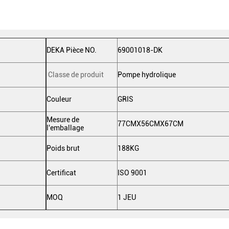
DEKA Pièce NO.
69001018-DK
Classe de produit
Pompe hydrolique
Couleur
GRIS
Mesure de
77CMX56CMX67CM
l'emballage
Poids brut
188KG
Certificat
ISO 9001
MOQ
1 JEU