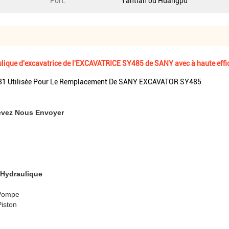
Port:
Yantian ou Huangpu
ue d'excavatrice de l'EXCAVATRICE SY485 de SANY avec à haute effi
1 Utilisée Pour Le Remplacement De SANY EXCAVATOR SY485
evez Nous Envoyer
 Hydraulique
 Pompe
Piston