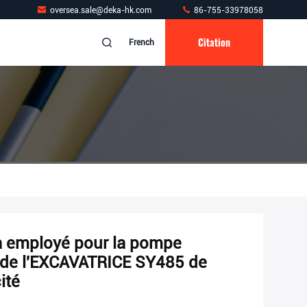
oversea.sale@deka-hk.com
86-755-33978058
Citation
French
employé pour la pompe
e de l'EXCAVATRICE SY485 de
ité