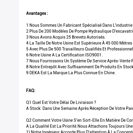
Avantages :
1 Nous Sommes Un Fabricant Spécialisé Dans L'industrie 
2 Plus De 200 Modèles De Pompe Hydraulique D'excavatri
3 Nous Avons Acquis 25 Brevets Autorisés.
4 La Taille De Notre Usine Est Supérieure À 45 000 Mètres
5 Avec Plus De 500 Travailleurs Qualifiés Et Professionne
6 Notre Usine A La Certification ISO9001.
7 Nous Fournissons Un Système De Service Après-Vente
8 Notre Entrepôt Avec Suffisamment De Produits En Stock
9 DEKA Est La Marque La Plus Connue En Chine.
FAQ:
Q1 Quel Est Votre Délai De Livraison ?
A Stock: Dans Une Semaine Après Réception De Votre Pai
Q2 Comment Votre Usine S'en Sort-Elle En Matière De Con
A La Qualité Est La Priorité.Nous Attachons Toujours Une
1) Notre Ingénieur Accorde Plus D'attention À La Concept