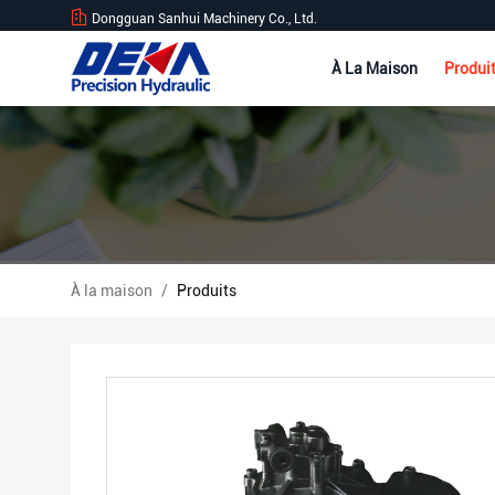
Dongguan Sanhui Machinery Co., Ltd.
À La Maison
Produi
À la maison
/
Produits