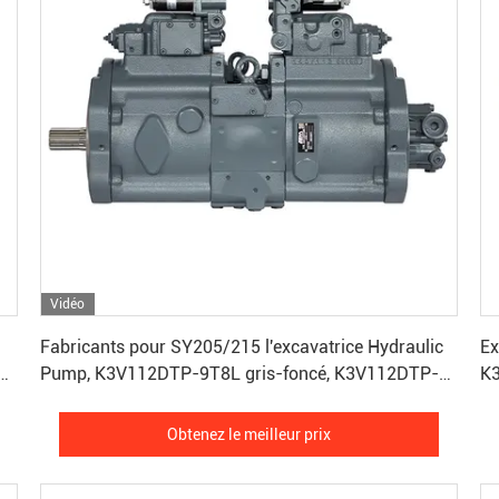
Vidéo
Obtenez le meilleur prix
Fabricants pour SY205/215 l'excavatrice Hydraulic
Ex
e
Pump, K3V112DTP-9T8L gris-foncé, K3V112DTP-
K
9T8L gris-foncé, 20 tonnes
Obtenez le meilleur prix