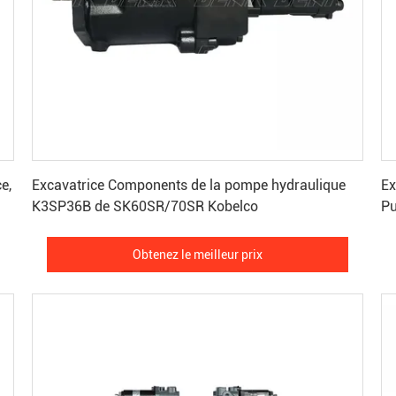
Obtenez le meilleur prix
e,
Excavatrice Components de la pompe hydraulique
Ex
K3SP36B de SK60SR/70SR Kobelco
Pu
Obtenez le meilleur prix