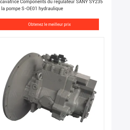
cavatrice Components du régulateur SANY SY235
 la pompe S-OE01 hydraulique
Obtenez le meilleur prix