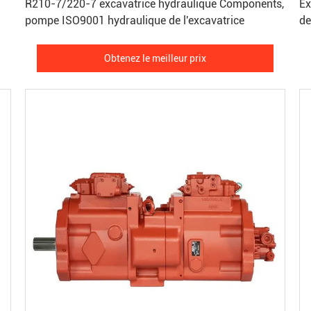
R210-7/220-7 excavatrice hydraulique Components,
Ex
pompe ISO9001 hydraulique de l'excavatrice
de
Obtenez le meilleur prix