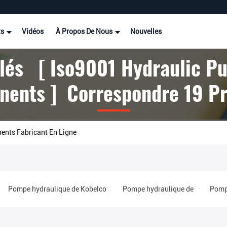
ts
Vidéos
À Propos De Nous
Nouvelles
lés [ Iso9001 Hydraulic P
ents ] Correspondre 19 Pr
nts Fabricant En Ligne
Pompe hydraulique de Kobelco
Pompe hydraulique de
Pompe