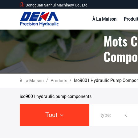
Dongguan Sanhui Machinery Co., Ltd.
À La Maison
Produi
Mots C
Compon
/
/
Iso9001 Hydraulic Pump Compone
À La Maison
Produits
iso9001 hydraulic pump components
Tout
type:
Excavatrice Hydraulic Pump