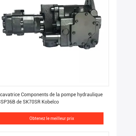
Obtenez le meilleur prix
cavatrice Components de la pompe hydraulique
3SP36B de SK70SR Kobelco
Obtenez le meilleur prix