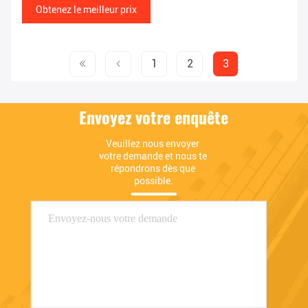
Obtenez le meilleur prix
1
2
3
Envoyez votre enquête
Veuillez nous envoyer 
votre demande et nous te 
répondrons dès que 
possible.