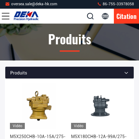
oversea.sale@deka-hk.com
86-755-33978058
Citation
Produits
Produits
Vidéo
Vidéo
M5X250CHB-10A-15A/275-
M5X180CHB-12A-99A/275-