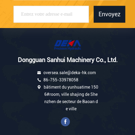
Envoyez
Dongguan Sanhui Machinery Co., Ltd.
oversea.sale@deka-hk.com
86-755-33978058
bâtiment du yunhuatime 150
6#room, ville shajing de She
nzhen de secteur de Baoan d
e ville