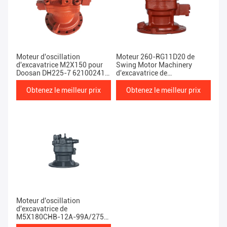
Moteur d'oscillation
Moteur 260-RG11D20 de
d'excavatrice M2X150 pour
Swing Motor Machinery
Doosan DH225-7 62100241-
d'excavatrice de
J
M5X130CHB-10A-85A pour
SY205/215 - RG11D
Obtenez le meilleur prix
Obtenez le meilleur prix
Moteur d'oscillation
d'excavatrice de
M5X180CHB-12A-99A/275-
169 pour SUMITMO SH240-5