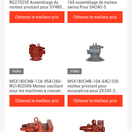
RG27D25E Assemblage du
169 assemblage de moteur
moteur pivotant pour SY485
swing Pour SH240-5
XE470/490 LG950
Obtenez le meilleur prix
Obtenez le meilleur prix
Vidéo
Vidéo
M5X180CHB-12A-95A/260-
M5X180CHB-10A-64C/330
RG14D20A6 Moteur oscillant
moteur pivotant pour
pour les machines à creuser
excavatrice pour ZX330-3
LG923 LG925
ZX270-3
Obtenez le meilleur prix
Obtenez le meilleur prix