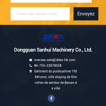
Envoyez
Dongguan Sanhui Machinery Co., Ltd.
oversea.sale@deka-hk.com
86-755-33978058
bâtiment du yunhuatime 150
6#room, ville shajing de She
nzhen de secteur de Baoan d
e ville