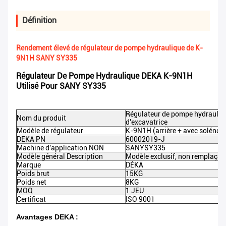
Définition
Rendement élevé de régulateur de pompe hydraulique de K-
9N1H SANY SY335
Régulateur De Pompe Hydraulique DEKA K-9N1H
Utilisé Pour SANY SY335
Régulateur de pompe hydrauliq
Nom du produit
d'excavatrice
Modèle de régulateur
K-9N1H (arrière + avec solénoï
DEKA PN
60002019-J
Machine d'application NON
SANY
SY335
Modèle général Description
Modèle exclusif, non remplaçab
Marque
DÉKA
Poids brut
15KG
Poids net
8KG
MOQ
1 JEU
Certificat
ISO 9001
Avantages DEKA :