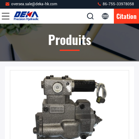
oversea.sale@deka-hk.com
86-755-33978058
Citation
Produits