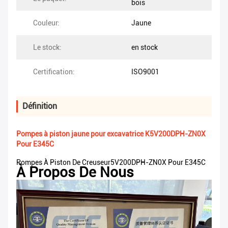
bois
Couleur:
Jaune
Le stock:
en stock
Certification:
ISO9001
Définition
Pompes à piston jaune pour excavatrice K5V200DPH-ZN0X
Pour E345C
Pompes À Piston De Creuseur5V200DPH-ZN0X Pour E345C
À Propos De Nous