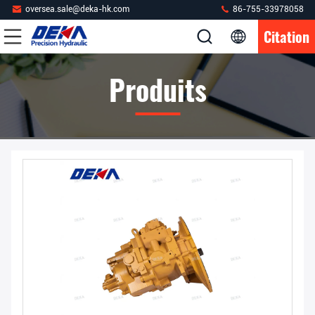
oversea.sale@deka-hk.com
86-755-33978058
Citation
Produits