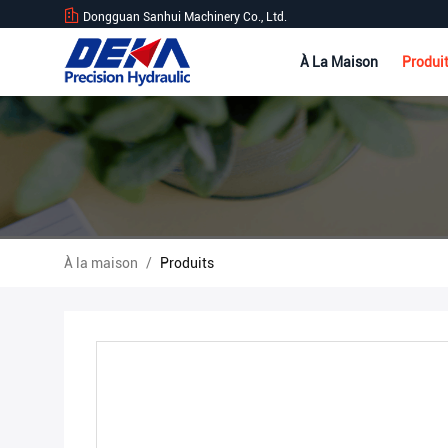
Dongguan Sanhui Machinery Co., Ltd.
À La Maison
Produi
À la maison
/
Produits