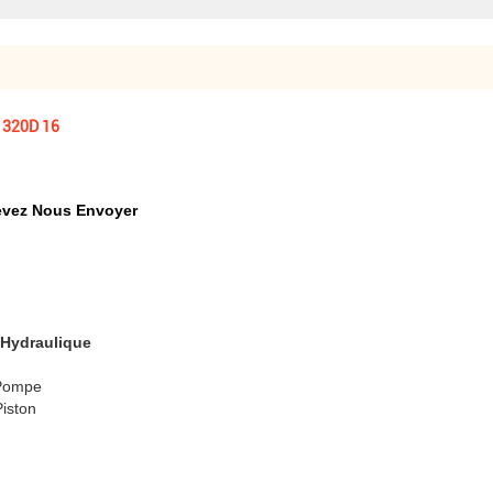
s 320D 16
evez Nous Envoyer
 Hydraulique
 Pompe
Piston