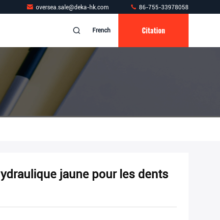
oversea.sale@deka-hk.com
86-755-33978058
Citation
French
draulique jaune pour les dents