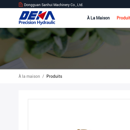
Dongguan Sanhui Machinery Co., Ltd.
À La Maison
Produi
À la maison
/
Produits