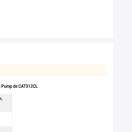
ic Pump de CAT312CL
s,