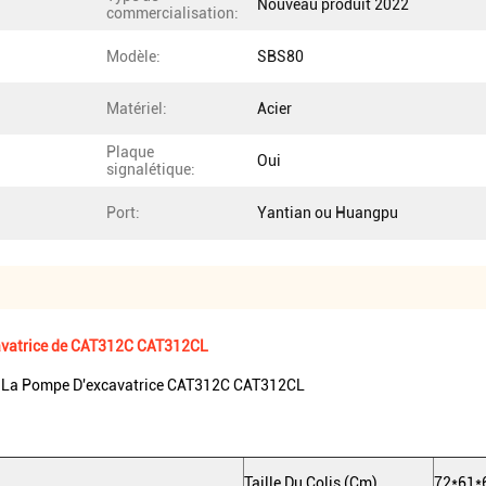
Nouveau produit 2022
commercialisation:
Modèle:
SBS80
Matériel:
Acier
Plaque
Oui
signalétique:
Port:
Yantian ou Huangpu
cavatrice de CAT312C CAT312CL
r La Pompe D'excavatrice CAT312C CAT312CL
Taille Du Colis (cm)
72*61*