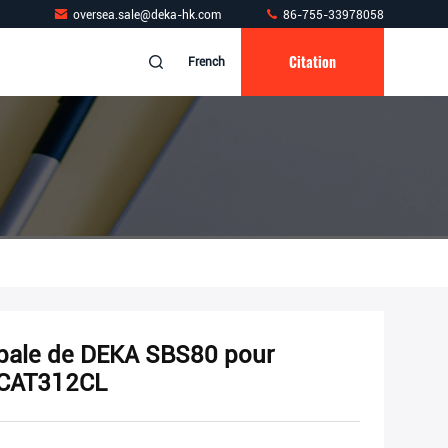
oversea.sale@deka-hk.com
86-755-33978058
Citation
French
ipale de DEKA SBS80 pour
C CAT312CL