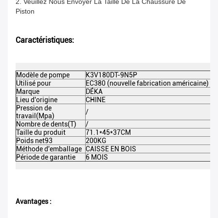
2. Veuillez Nous Envoyer La Taille De La Chaussure De
Piston
Caractéristiques:
Modèle de pompe
K3V180DT-9N5P
Utilisé pour
EC380 (nouvelle fabrication américaine)
Marque
DÉKA
Lieu d'origine
CHINE
Pression de
/
travail(Mpa)
Nombre de dents(T)
/
Taille du produit
71.1*45*37CM
Poids net93
200KG
Méthode d'emballage
CAISSE EN BOIS
Période de garantie
6 MOIS
Avantages :