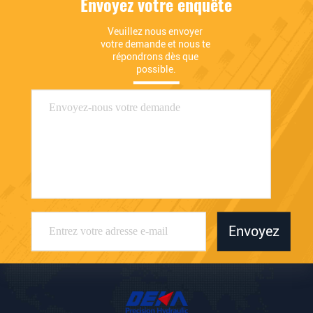
Envoyez votre enquête
Veuillez nous envoyer 
votre demande et nous te 
répondrons dès que 
possible.
Envoyez