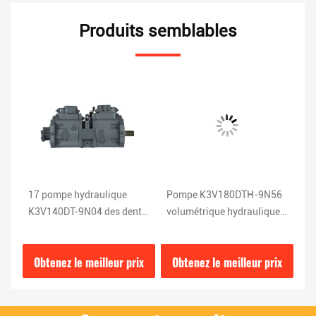
Produits semblables
17 pompe hydraulique
Pompe K3V180DTH-9N56
Pi
K3V140DT-9N04 des dents
volumétrique hydraulique
hy
99Mpa EC290
pour EC360
11
ix
Obtenez le meilleur prix
Obtenez le meilleur prix
O