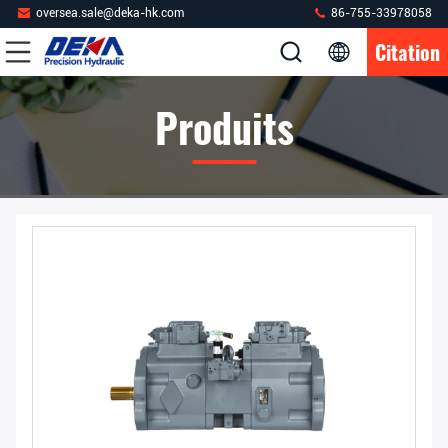
oversea.sale@deka-hk.com
86-755-33978058
Citation
Produits