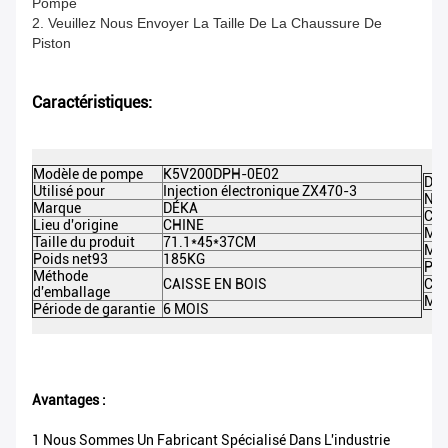
Pompe
2. Veuillez Nous Envoyer La Taille De La Chaussure De
Piston
Caractéristiques:
Modèle de pompe
K5V200DPH-0E02
DEK
Utilisé pour
Injection électronique ZX470-3
Nom
Marque
DÉKA
Cou
Lieu d'origine
CHINE
Mat
Taille du produit
71.1*45*37CM
Mes
Poids net93
185KG
Poi
Méthode
CAISSE EN BOIS
Cert
d'emballage
MO
Période de garantie
6 MOIS
Avantages :
1 Nous Sommes Un Fabricant Spécialisé Dans L'industrie