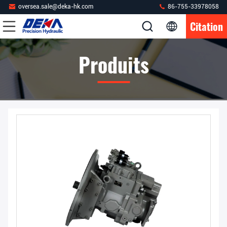
oversea.sale@deka-hk.com
86-755-33978058
Citation
Produits