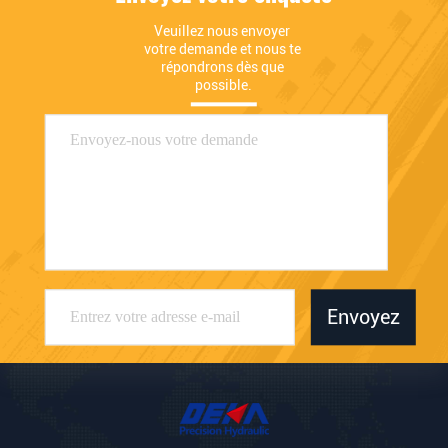
Veuillez nous envoyer 
votre demande et nous te 
répondrons dès que 
possible.
Envoyez