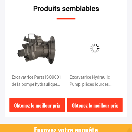
Produits semblables
Excavatrice Parts ISO9001
Excavatrice Hydraulic
Ex
de la pompe hydraulique
Pump, pièces lourdes
de
ZX200-3 de HPV118
d'ISO9001 ZX200-3
ZX
Hitachi
d'équipement de HPV118
0E
ix
Obtenez le meilleur prix
Obtenez le meilleur prix
O
Hitachi
Envoyez votre enquête