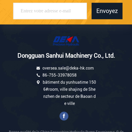
Envoyez
Dongguan Sanhui Machinery Co., Ltd.
oversea.sale@deka-hk.com
86-755-33978058
bâtiment du yunhuatime 150
6#room, ville shajing de She
nzhen de secteur de Baoan d
e ville