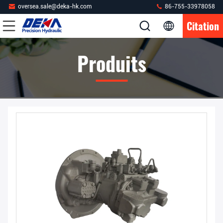
oversea.sale@deka-hk.com
86-755-33978058
Citation
Produits