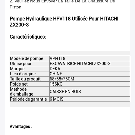
2. Veuillez Nous Envoyer La Taille De La Chaussure De
Piston
Pompe Hydraulique HPV118 Utilisée Pour HITACHI
ZX200-3
Caractéristiques:
Modèle de pompe
VPH118
DE
Utilisé pour
EXCAVATRICE HITACHI ZX200-3
C
Marque
DÉKA
Co
Lieu d'origine
CHINE
Ma
Taille du produit
68*68*76CM
Me
l'
Poids net
156KG
Po
Méthode
CAISSE EN BOIS
d'emballage
Ce
Période de garantie
6 MOIS
M
Avantages :