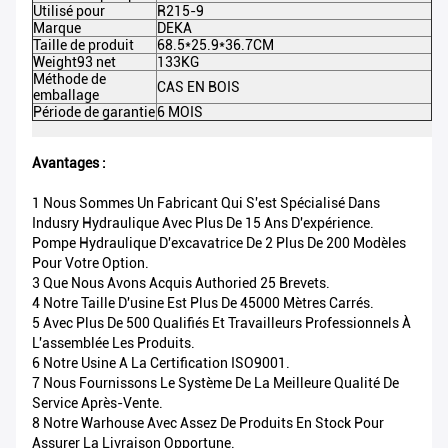
Utilisé pour
R215-9
Cl
Marque
DEKA
Co
Taille de produit
68.5*25.9*36.7CM
Me
em
Weight93 net
133KG
Po
Méthode de
CAS EN BOIS
emballage
Ce
Période de garantie
6 MOIS
M
Avantages :
1 Nous Sommes Un Fabricant Qui S'est Spécialisé Dans
Indusry Hydraulique Avec Plus De 15 Ans D'expérience.
Pompe Hydraulique D'excavatrice De 2 Plus De 200 Modèles
Pour Votre Option.
3 Que Nous Avons Acquis Authoried 25 Brevets.
4 Notre Taille D'usine Est Plus De 45000 Mètres Carrés.
5 Avec Plus De 500 Qualifiés Et Travailleurs Professionnels À
L'assemblée Les Produits.
6 Notre Usine A La Certification ISO9001.
7 Nous Fournissons Le Système De La Meilleure Qualité De
Service Après-Vente.
8 Notre Warhouse Avec Assez De Produits En Stock Pour
Assurer La Livraison Opportune.