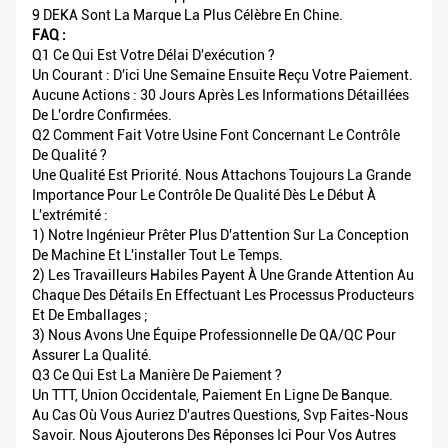
9 DEKA Sont La Marque La Plus Célèbre En Chine.
FAQ :
Q1 Ce Qui Est Votre Délai D'exécution ?
Un Courant : D'ici Une Semaine Ensuite Reçu Votre Paiement.
Aucune Actions : 30 Jours Après Les Informations Détaillées
De L'ordre Confirmées.
Q2 Comment Fait Votre Usine Font Concernant Le Contrôle
De Qualité ?
Une Qualité Est Priorité. Nous Attachons Toujours La Grande
Importance Pour Le Contrôle De Qualité Dès Le Début À
L'extrémité :
1) Notre Ingénieur Prêter Plus D'attention Sur La Conception
De Machine Et L'installer Tout Le Temps.
2) Les Travailleurs Habiles Payent À Une Grande Attention Au
Chaque Des Détails En Effectuant Les Processus Producteurs
Et De Emballages ;
3) Nous Avons Une Équipe Professionnelle De QA/QC Pour
Assurer La Qualité.
Q3 Ce Qui Est La Manière De Paiement ?
Un TTT, Union Occidentale, Paiement En Ligne De Banque.
Au Cas Où Vous Auriez D'autres Questions, Svp Faites-Nous
Savoir. Nous Ajouterons Des Réponses Ici Pour Vos Autres