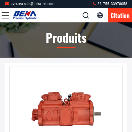
oversea.sale@deka-hk.com
86-755-33978058
Citation
Produits