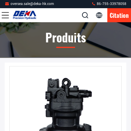
oversea.sale@deka-hk.com
86-755-33978058
Citation
Produits