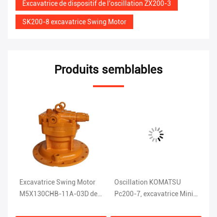
Excavatrice de dispositif de l'oscillation ZX200-3
SK200-8 excavatrice Swing Motor
Produits semblables
-
Excavatrice Swing Motor
Oscillation KOMATSU
EC
M5X130CHB-11A-03D de
Pc200-7, excavatrice Mini
no
ur
CAT320C CAT320D
Slew Motor du moteur
M