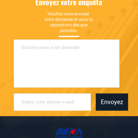
Envoyez votre enquête
Veuillez nous envoyer 
votre demande et nous te 
répondrons dès que 
possible.
Envoyez