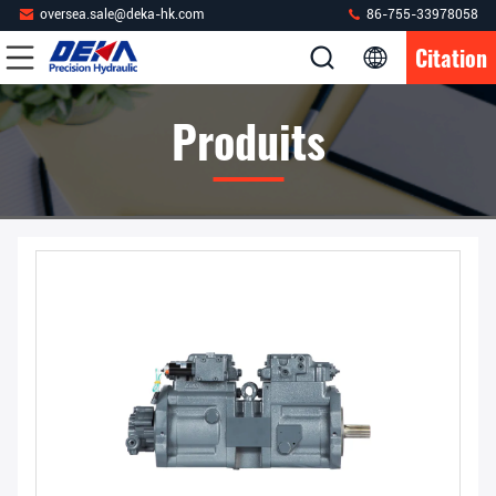
oversea.sale@deka-hk.com
86-755-33978058
Citation
Produits