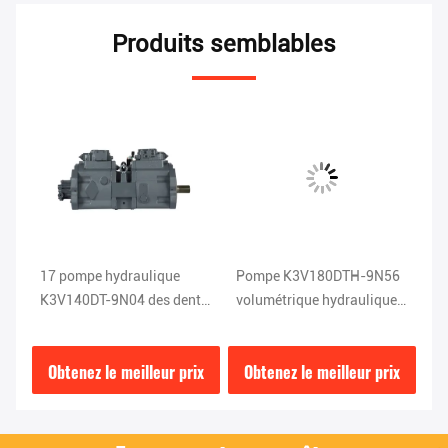
Produits semblables
17 pompe hydraulique
Pompe K3V180DTH-9N56
Pi
K3V140DT-9N04 des dents
volumétrique hydraulique
hy
99Mpa EC290
pour EC360
11
ix
Obtenez le meilleur prix
Obtenez le meilleur prix
O