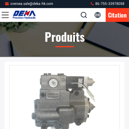
oversea.sale@deka-hk.com
86-755-33978058
Citation
Produits