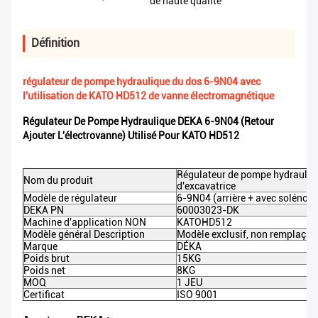
de haute qualité
Définition
régulateur de pompe hydraulique du dos 6-9N04 avec
l'utilisation de KATO HD512 de vanne électromagnétique
Régulateur De Pompe Hydraulique DEKA 6-9N04 (retour
Ajouter L'électrovanne) Utilisé Pour KATO HD512
Régulateur de pompe hydrauliq
Nom du produit
d'excavatrice
Modèle de régulateur
6-9N04 (arrière + avec solénoïd
DEKA PN
60003023-DK
Machine d'application NON
KATO
HD512
Modèle général Description
Modèle exclusif, non remplaçab
Marque
DÉKA
Poids brut
15KG
Poids net
8KG
MOQ
1 JEU
Certificat
ISO 9001