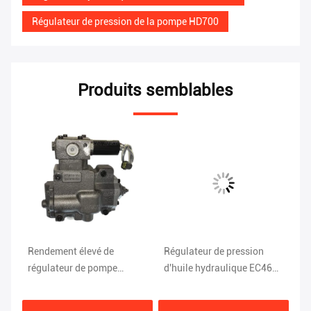
Régulateur de pression de la pompe HD700
Produits semblables
Rendement élevé de
Régulateur de pression
Ut
régulateur de pompe
d'huile hydraulique EC460
HD
de
hydraulique de K-9N1H
K5V200 8.1KG
po
SANY SY335
Ex