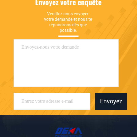
Envoyez votre enquête
Veuillez nous envoyer 
votre demande et nous te 
répondrons dès que 
possible.
Envoyez