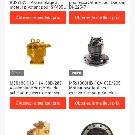
RG27D25E Assemblage du
pour excavatrice pour Doosan
moteur pivotant pour SY485
DH225-7
XE470/490 LG950
Obtenez le meilleur prix
Obtenez le meilleur prix
Vidéo
Vidéo
M5X180CHB-11A-08D/285
M5x180CHB-10A-60D/295
Assemblage de moteur de
Moteur pivotant pour
pelle pour pièces de machines
excavatrice pour Kobelco
E330C/330D/336D
SK350-8/330-8
Obtenez le meilleur prix
Obtenez le meilleur prix