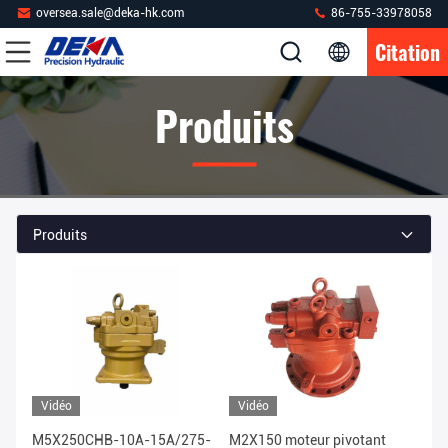
oversea.sale@deka-hk.com
86-755-33978058
Citation
Produits
Produits
Vidéo
Vidéo
M5X250CHB-10A-15A/275-
M2X150 moteur pivotant