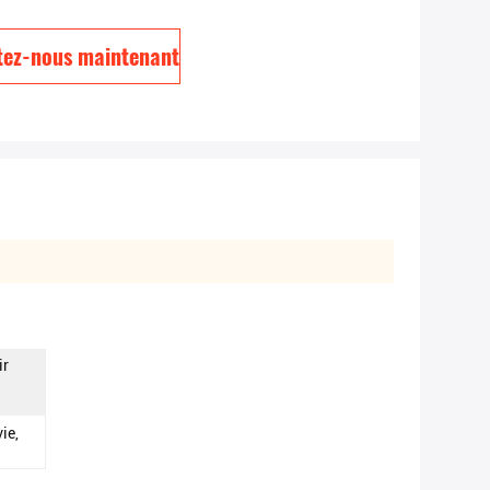
tez-nous maintenant
ir
ie,