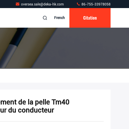
oversea.sale@deka-hk.com
86-755-33978058
Citation
French
ment de la pelle Tm40
ur du conducteur