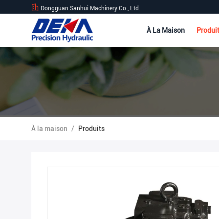
Dongguan Sanhui Machinery Co., Ltd.
À La Maison
Produi
À la maison
/
Produits