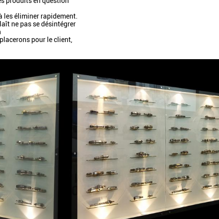
es produits en question
 à les éliminer rapidement.
laît ne pas se désintégrer
n
lacerons pour le client,