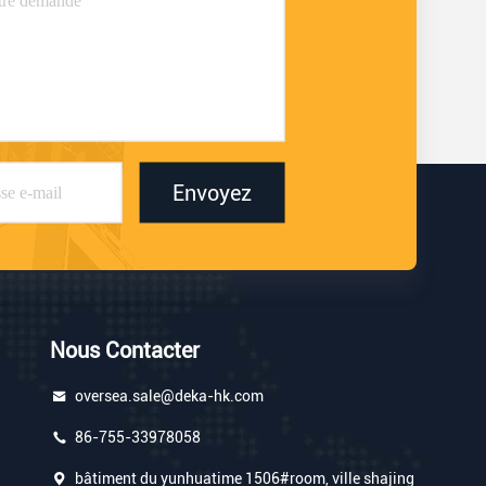
Envoyez
Nous Contacter
oversea.sale@deka-hk.com
86-755-33978058
bâtiment du yunhuatime 1506#room, ville shajing